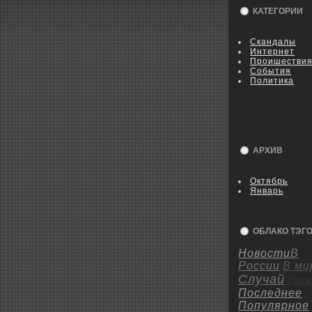
КАТЕГОРИИ
Скандалы
Интернет
Пpoишестви
События
Политика
АРХИВ
Октябрь
Январь
ОБЛАКО ТЭГ
Новости
В
России
В ми
Случай
Крим
Последнее
Популярное