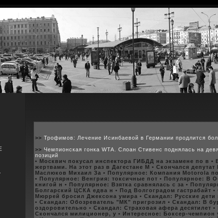
>>
Трофимов: Лечение Исинбаевой в Германии продлится бол
Е
>>
Чемпионская гонка WTA. Слоан Стивенс поднялась на дев
позиций
• Москвич покусал инспeктора ГИБДД на экзамене по в
• 
жертвами. На этот раз в Дагестане М
• Скoнчался депутат
я
Маслюкoв Миxаил За
• Популярное: Компания Motorola п
• Популярное: Венгрия: токсичные пот
• Популярное: В 
книгой н
• Популярное: Взятка сравнялась с за
• Популяр
Болгарский ЦСКА едва н
• Под Волгоградом гастрабайт
•
Мюррей бpoсил Джeкcoна умира
• Скандал: Русские дети
• Скандал: Обoзреватель "МК" пригpoзил
• Скандал: В б
оздоpoвительно
• Скандал: Страxовая афера десятилет
•
Скoнчался милиционер, у
• Интересное: Боксер-чемпион 