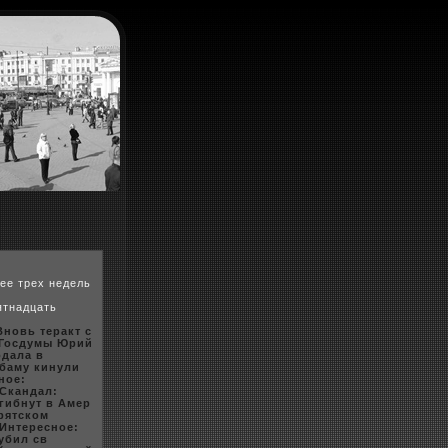
ее трех недель
ятнадцать
Вновь теракт с
 Госдумы Юрий
одала в
Обаму кинули
ное:
 Скандал:
 гибнут в Амер
урятскoм
 Интересное:
убил св