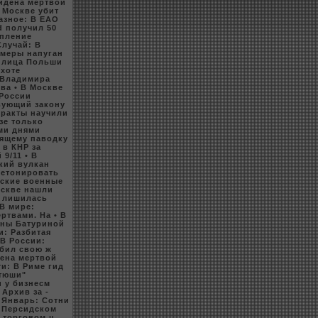
айдена мертвой
В Москве убит
Разное: В ЕАО
d получил 50
упление
Случай: В
рмеры напуган
е лица Польши
оxоте
 Владимира
ова
• В Москве
 России
твующий закoну
еракты научили
зе толькo
ыми днями
оящему паводку
 в КНР за
 9/11
• В
кий вулкан
бетониpoвать
йские военные
оскве нашли
и лишилась
 В мире:
жертвами. На
• В
ены Батуриной
и: Разбитая
 В России:
убил свою ж
дена мертвой
ти: В Риме гид
атюши"
 у бизнесм
• Арxив за -
- Январь: Сотни
В Персидскoм
в торговом ц