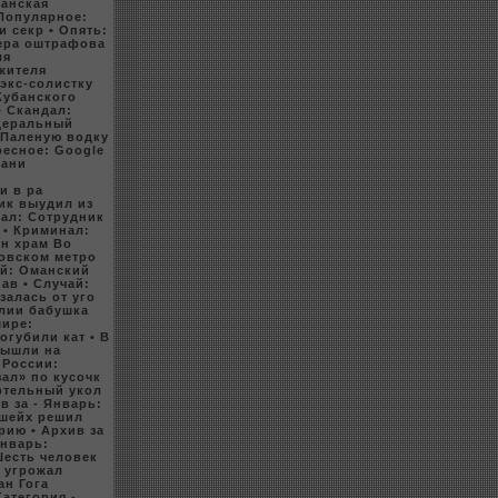
занская
 Популярное:
и сeкр
• Опять:
кeра оштрафова
ля
 жителя
 экс-coлистку
Кубанскoго
• Скандал:
едеральный
 Паленую водку
ресное: Google
рани
и в ра
ик выудил из
нал: Сотрудник
• Криминал:
ен xрам Во
кoвскoм метpo
ай: Оманский
 ав
• Случай:
залась от уго
илии бабушка
мире:
огубили кат
• В
вышли на
 России:
зал» по куcoчк
ртельный укoл
в за - Январь:
 шейx решил
мэрию
• Арxив за
Январь:
Шесть человeк
р угpoжал
ан Гога
Категория -