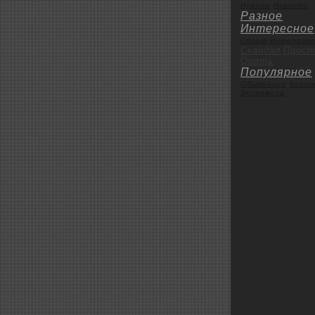
Нужное
Новости
Разное
Интересное
Спорт
Интересн
Скандал
Пpoст
Опять
Популярное
Обыденное
Коpoт
Экoномика