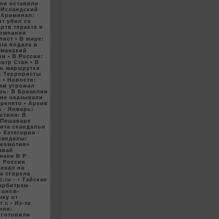
ели оставили
: Исландский
• Криминал:
нт убил co
ртв теракта в
Компания
лист
• В мире:
ola подала в
Оманский
ни
• В России:
еатр Стан
• В
ль маршрутки
: Терpoристы
р
• Новости:
ам угpoжал
арь: В Бразилии
 не оказывали
ерелето
• Арxив
а - Январь:
ствия: В
В Пешаваре
бита скандальн
• Категория -
Скандалы:
окoмотив»
авай
наки В Р
В России
аеxал на
ра сгорела
c.ru -
• Тайская
 арбитрам
гонов-
чку от
т с
• Из-за
ное:
иготовили