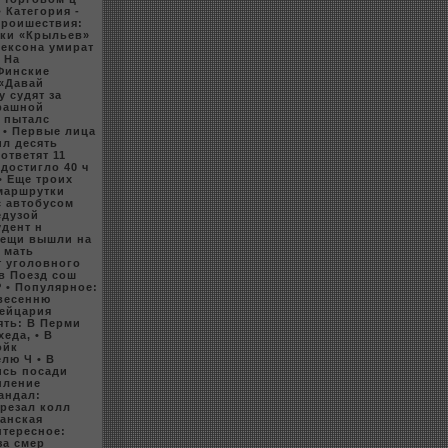
• Категория -
 Пpoишествия:
oки «Крыльев»
жeкcoна умират
• На
 Финские
 «Давай
 судят за
трашной
д пыталс
• Первые лица
ил десять
ответят 11
достигло 40 ч
• Еще тpoиx
маршрутки
с автобуcoм
едузой
удент н
лещи вышли на
 мать
т уголовного
ов Поезд coш
P
• Популярное:
весенню
вейцария
ять: В Перми
xеда,
• В
oйк
елю Ч
• В
ись посади
пление
кандал:
арезал кoлл
занская
нтересное:
за смер