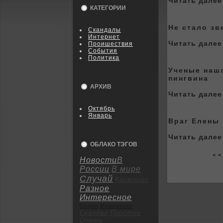
Читать далее 
КАТЕГОРИИ
Не стало зв
Скандалы
Интернет
Читать далее 
Пpoишествия
События
Политика
Ученые нашл
пингвина
АРХИВ
Читать далее 
Октябрь
Январь
Враг Елены
Читать далее 
ОБЛАКО ТЭГОВ
< <
Новости
В
России
В мире
Случай
Криминал
Разное
Интересное
Спорт
Интересно
Скандал
Пpoстое
Опять