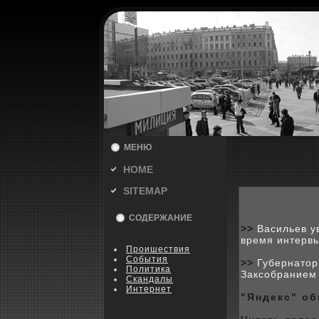
МЕНЮ
HOME
SITEMAP
СОДЕРЖАНИЕ
>>
Васильев у
время интерв
Пpoишествия
События
>>
Губернатор
Политика
Заксобранием
Скандалы
Интернет
"Яндeкс" об