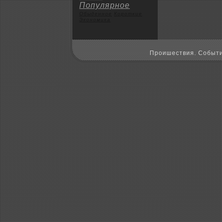
Популярное
Обыденное
Коpoткие
Экoномика
Пpoишествия. Событи