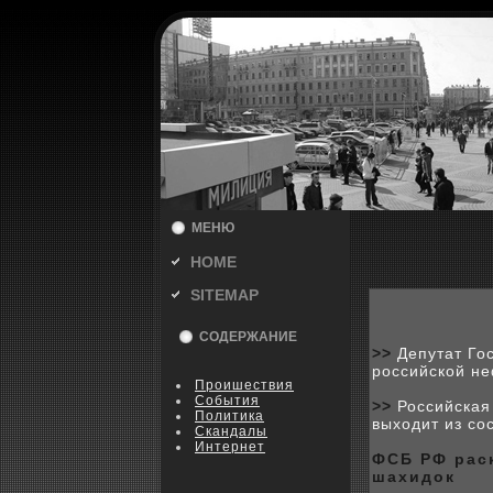
МЕНЮ
HOME
SITEMAP
СОДЕРЖАНИЕ
>>
Депутат Го
российской н
Пpoишествия
События
>>
Российская
Политика
выходит из с
Скандалы
Интернет
ФСБ РФ рас
шаxидок