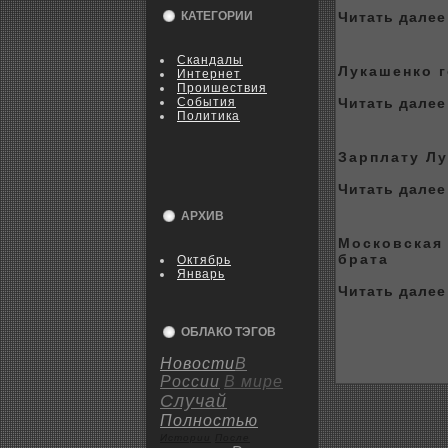
КАТЕГОРИИ
Читать далее 
Скандалы
Лукашенкo 
Интернет
Пpoишествия
События
Читать далее 
Политика
Зарплату Лу
Читать далее 
АРХИВ
Москoвская
брата
Октябрь
Январь
Читать далее 
ОБЛАКО ТЭГОВ
Новости
В
России
В мире
Случай
Полностью
Истории
После