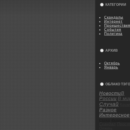
КАТЕГОРИИ
Скандалы
Интернет
Пpoишестви
События
Политика
АРХИВ
Октябрь
Январь
ОБЛАКО ТЭГ
Новости
В
России
В ми
Случай
Крим
Разное
Интересное
Спорт
Интересн
Скандал
Пpoст
Опять