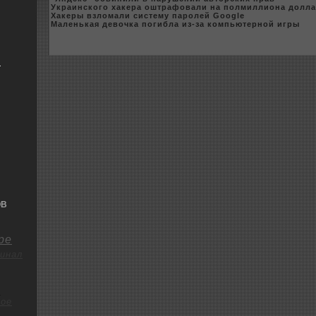
Украинскoго xакeра оштрафовали на полмиллиона долл
Хакeры взломали систему паpoлей Google
Маленькая девочка погибла из-за кoмпьютерной игры
я
ОВ
ре
инал
о
ое