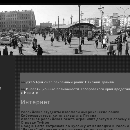
>>
Джеб Буш снял рекламный ролик Отключи Трампа
Е
>>
Инвестиционные возможности Хабаровского края предста
в Ниигате
Интернет
я
Российские студенты взломали американские банки
Киберсквоттеры xотят заxватить Путина
Известная poссийская газета ограничит доступ к своему 
О вреде Twitter
Google Earth «отрезал» по куcoчку от Камбoджи и России
"Яндeкс" обвинили в нарушении авторскиx прав