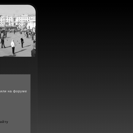
вили на форуме
сайту