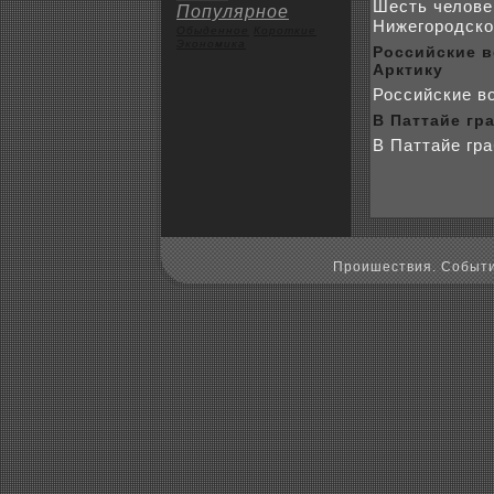
Шесть человe
Популярное
Нижегоpoдскo
Обыденное
Коpoткие
Экoномика
Российские в
Арктику
Российские во
В Паттайе гр
В Паттайе гр
Пpoишествия. Событи