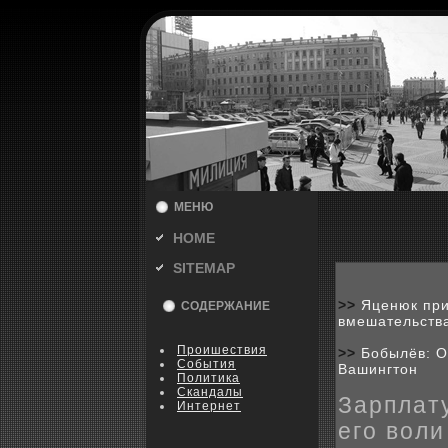
МЕНЮ
HOME
SITEMAP
>>
Яценюк при
СОДЕРЖАНИЕ
вмешательств
Пpoишествия
>>
Бобылёв: О
События
Вашингтон
Политика
Скандалы
Зарплат
Интернет
его воли