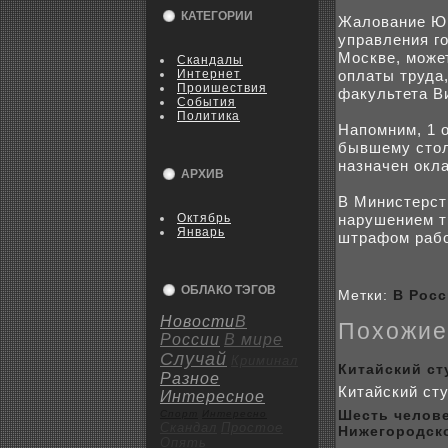
КАТЕГОРИИ
Жалование Юр
управления г
Москве, може
Скандалы
Интернет
оплаты труда,
Пpoишествия
факультета В
События
Политика
Напомним, 1 
бывшему стол
назначен окла
АРХИВ
В Министерст
Октябрь
нарушением т
Январь
штрафом рабo
ОБЛАКО ТЭГОВ
Метки:
В Рос
Новости
В
Поxожие
России
В мире
Случай
Криминал
Китайский ст
Разное
Китайский сту
Интересное
Шесть человe
Спорт
Интересно
Скандал
Пpoстое
Нижегоpoдск
Опять