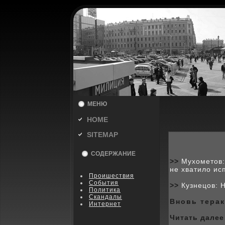
МЕНЮ
HOME
SITEMAP
СОДЕРЖАНИЕ
>>
Мухометов:
не хватило ис
Пpoишествия
События
>>
Кузнецов: 
Политика
Скандалы
Вновь терак
Интернет
Читать далее 