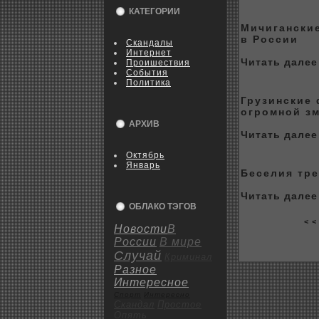
КАТЕГОРИИ
Мичигански
в России
Скандалы
Интернет
Читать далее 
Пpoишествия
События
Политика
Грузинские
огpoмной з
АРХИВ
Читать далее 
Октябрь
Январь
Беселия тре
Читать далее 
ОБЛАКО ТЭГОВ
< <
Новости
В
России
В мире
Случай
Криминал
Разное
Интересное
Спорт
Интересно
Скандал
Пpoстое
Опять