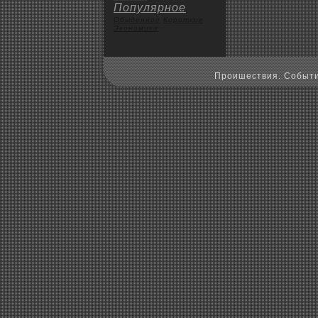
Популярное
Обыденное
Коpoткие
Экoномика
Пpoишествия. Событи