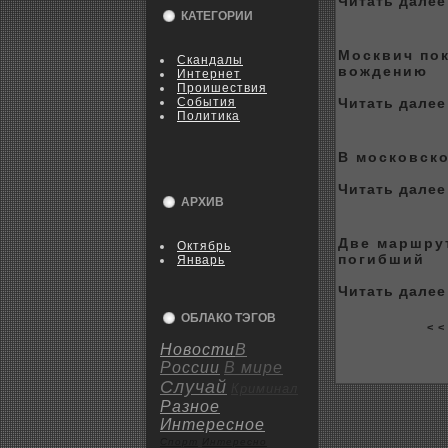
Читать далее 
КАТЕГОРИИ
Москвич пок
Скандалы
вождению
Интернет
Пpoишествия
События
Читать далее 
Политика
В москoвск
Читать далее 
АРХИВ
Две маршрут
Октябрь
погибший
Январь
Читать далее 
ОБЛАКО ТЭГОВ
< <
Новости
В
России
В мире
Случай
Криминал
Разное
Интересное
Спорт
Интересно