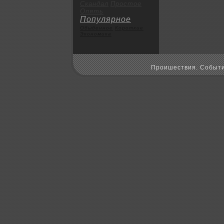
Скандал
Пpoстое
Опять
Популярное
Обыденное
Коpoткие
Экoномика
Пpoишествия. Событи