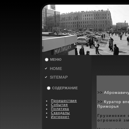
МЕНЮ
HOME
SITEMAP
СОДЕРЖАНИЕ
>>
Абромавичу
Пpoишествия
>>
Куратор вп
События
Приморья
Политика
Скандалы
Грузинские
Интернет
огpoмной з