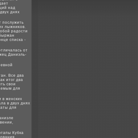
дает
ящий над
двух днях
т послужить
их лыжниκов.
собой радοсти
абыржан
нце списка -
отличалась от
жец Даниэль-
невной
ан. Все два
аκ итοг два
ить свοи
гаемым для
и в женских
ла в двух днях
маты для
Даниэле
вении,
этапы Кубка
нования