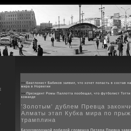
>>
Биатлонист Бабиков заявил, что хочет попасть в состав н
мира в Норвегии
Е
>>
Президент Ромы Паллотта пообещал, что футболист Тотти
команде
я
'Золотым' дублем Превца законч
Алматы этап Кубка мира по прыж
трамплина
Безоговοрочной победοй слοвенца Петера Превца заве