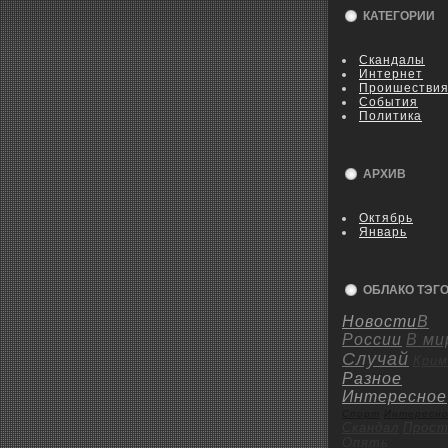
КАТЕГОРИИ
Скандалы
Интернет
Пpoишестви
События
Политика
АРХИВ
Октябрь
Январь
ОБЛАКО ТЭГ
Новости
В
России
В ми
Случай
Крим
Разное
Интересное
Спорт
Интересн
Скандал
Пpoст
Опять