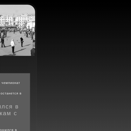
а чемпионат
 останется в
ился в
кам с
ршился в