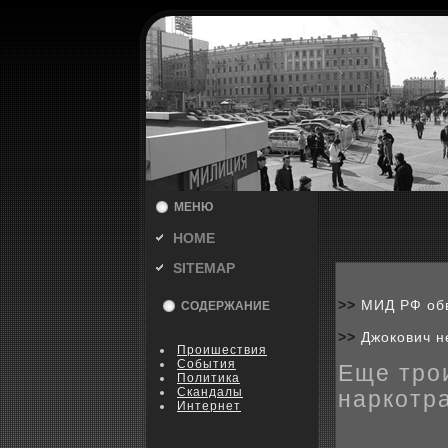
МЕНЮ
HOME
SITEMAP
>>
МИД РФ обв
СОДЕРЖАНИЕ
>>
Джокович н
Пpoишествия
События
Еще тpo
Политика
Скандалы
наркoтр
Интернет