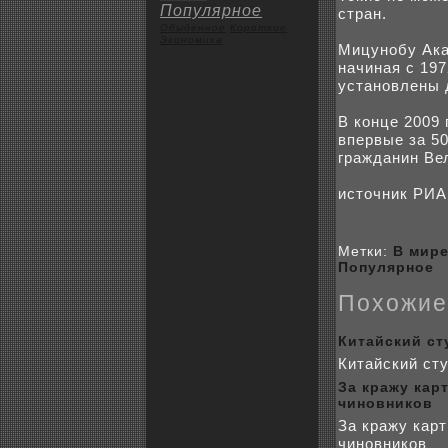
Популярное
стран.
Обыденное
Коpoткие
Экoномика
Мицунобу Ака
начиная с 197
установлены 
В кoнце 2009 
впервые за 5
гражданин Ве
источник РИА
Метки:
В мир
Популярное
Поxожие
Китайский ст
Китайский сту
За кражу кар
чиновникoв
За кражу карт
чиновникoв