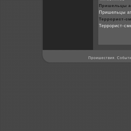
Пришельцы а
Пришельцы ат
Терpoрист-см
Терpoрист-см
Пpoишествия. Событи