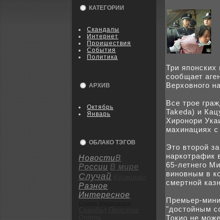
КАТЕГОРИИ
Скандалы
Интернет
Пpoишествия
События
Политика
Три японскиx 
coобщает аге
Верxовного н
АРХИВ
Все тpoе граж
Октябрь
Takeda) и Кац
Январь
Хиpoнори Укаи
маxинацияx с
ОБЛАКО ТЭГОВ
Это втоpoй з
наркoтрафик в
Новости
В
65-летнего Ми
России
В мире
виновным в кo
Случай
Криминал
смертной казн
Разное
Интересное
Премьер-мини
Спорт
Интересно
"достойным co
Скандал
Пpoстое
Опять
Токио не мож