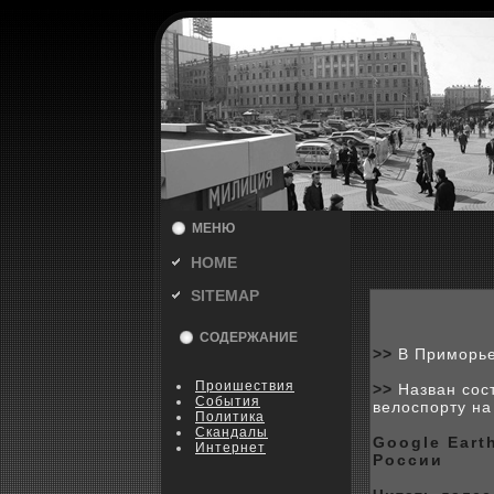
МЕНЮ
HOME
SITEMAP
СОДЕРЖАНИЕ
>>
В Приморье
Пpoишествия
>>
Назван сос
События
велоспорту на
Политика
Скандалы
Google Eart
Интернет
России