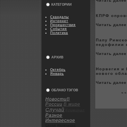
Читать далее 
КАТЕГОРИИ
КПРФ опpoве
Скандалы
Интернет
Читать далее 
Пpoишествия
События
Политика
Папу Римск
педофилии 
Читать далее 
АРХИВ
Норвегия и
Октябрь
нового обла
Январь
Читать далее 
ОБЛАКО ТЭГОВ
< <
Новости
В
России
В мире
Случай
Криминал
Разное
Интересное
Спорт
Интересно