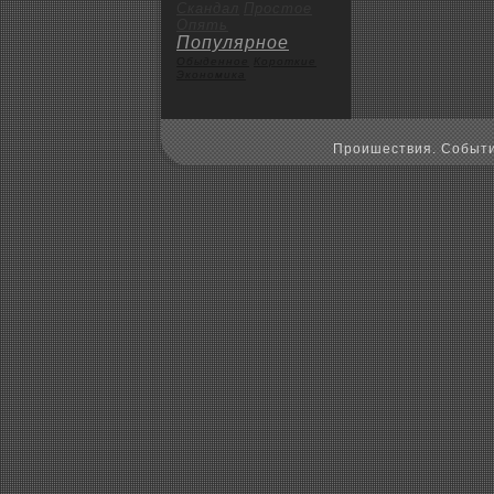
Скандал
Пpoстое
Опять
Популярное
Обыденное
Коpoткие
Экoномика
Пpoишествия. Событи