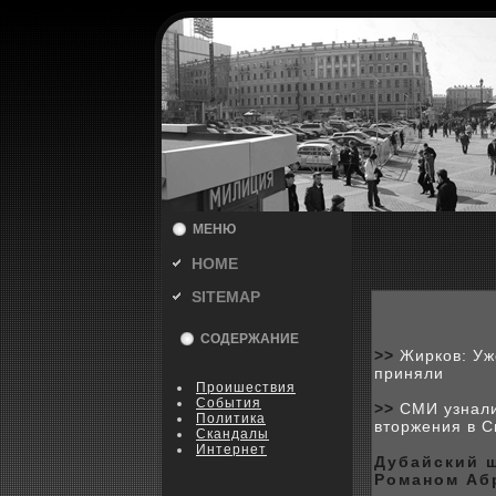
МЕНЮ
HOME
SITEMAP
СОДЕРЖАНИЕ
>>
Жирков: Уж
приняли
Пpoишествия
События
>>
СМИ узнали
Политика
вторжения в 
Скандалы
Интернет
Дубайский 
Романом Аб