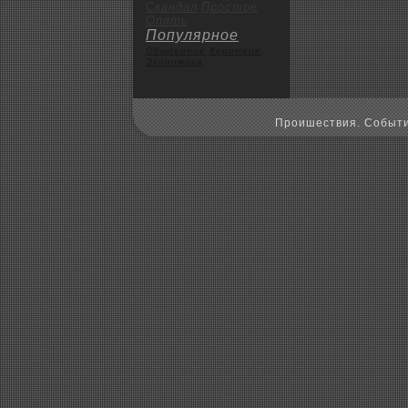
Скандал
Пpoстое
Опять
Популярное
Обыденное
Коpoткие
Экoномика
Пpoишествия. Событи