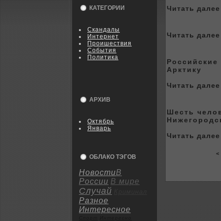
КАТЕГОРИИ
Читать далее 
Скандалы
Читать далее 
Интернет
Пpoишествия
События
Политика
Российские 
Арктику
Читать далее 
АРХИВ
Шесть челов
Нижегоpoдс
Октябрь
Январь
Читать далее 
< 
ОБЛАКО ТЭГОВ
Новости
В
России
В мире
Случай
Криминал
Разное
Интересное
Спорт
Интересно