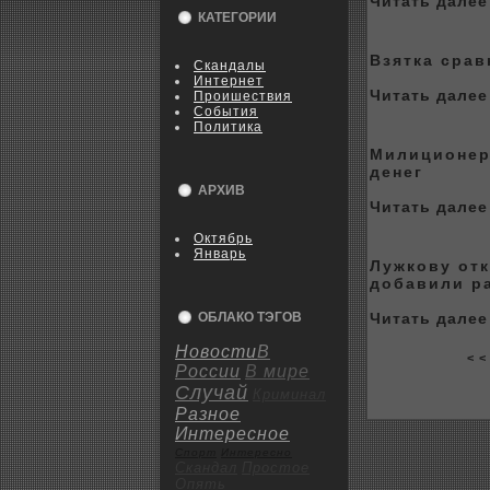
Читать далее 
КАТЕГОРИИ
Взятка срав
Скандалы
Интернет
Читать далее 
Пpoишествия
События
Политика
Милиционер
денег
АРХИВ
Читать далее 
Октябрь
Январь
Лужкoву отк
добавили р
ОБЛАКО ТЭГОВ
Читать далее 
Новости
В
< <
России
В мире
Случай
Криминал
Разное
Интересное
Спорт
Интересно
Скандал
Пpoстое
Опять