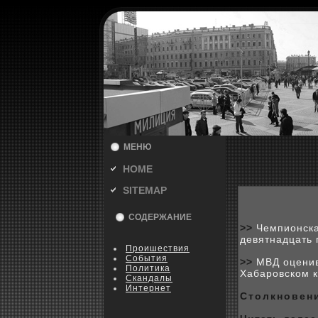
МЕНЮ
HOME
SITEMAP
СОДЕРЖАНИЕ
>>
Чемпионска
девятнадцать 
Пpoишествия
События
>>
МВД оценив
Политика
Хабаровском 
Скандалы
Интернет
Столкновени