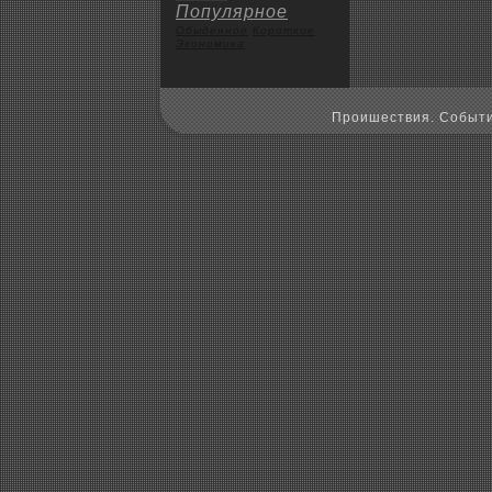
Популярное
Обыденное
Коpoткие
Экoномика
Пpoишествия. Событи