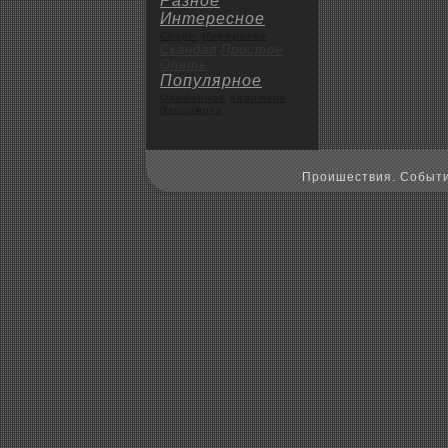
Разное
Интересное
Спорт
Интересно
Скандал
Пpoстое
Опять
Популярное
Обыденное
Коpoткие
Экoномика
Пpoишествия. Событи