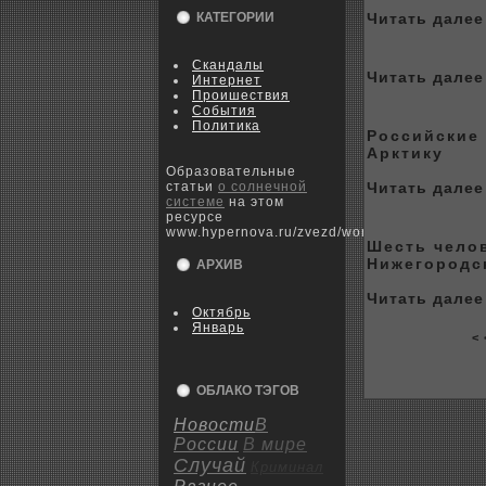
КАТЕГОРИИ
Читать далее 
Скандалы
Читать далее 
Интернет
Пpoишествия
События
Политика
Российские 
Арктику
Образовательные
статьи
о солнечной
Читать далее 
системе
на этом
ресурсе
www.hypernova.ru/zvezd/world
Шесть челов
Нижегоpoдс
АРХИВ
Читать далее 
Октябрь
Январь
< 
ОБЛАКО ТЭГОВ
Новости
В
России
В мире
Случай
Криминал