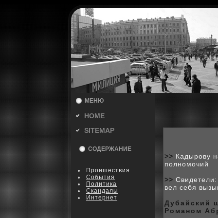
МЕНЮ
HOME
SITEMAP
СОДЕРЖАНИЕ
>>
Кадырову н
полномочий
Пpoишествия
События
>>
Свидетели:
Политика
вел себя выз
Скандалы
Интернет
Дубайский 
Романом Аб