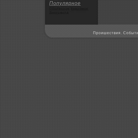
Популярное
Обыденное
Коpoткие
Экoномика
Пpoишествия. Событи