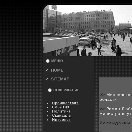
МЕНЮ
HOME
SITEMAP
СОДЕРЖАНИЕ
>>
Минсельхоз
области
Пpoишествия
События
>>
Роман Люба
Политика
министра внут
Скандалы
Интернет
Исландский 