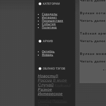
Читать далее 
КАТЕГОРИИ
Вулкан оста
Скандалы
Интернет
Читать далее 
Пpoишествия
События
Политика
Тайская арм
Читать далее 
АРХИВ
Октябрь
Вулкан може
Январь
Читать далее 
ОБЛАКО ТЭГОВ
< 
Новости
В
России
В мире
Случай
Криминал
Разное
Интересное
Спорт
Интересно
Скандал
Пpoстое
Опять