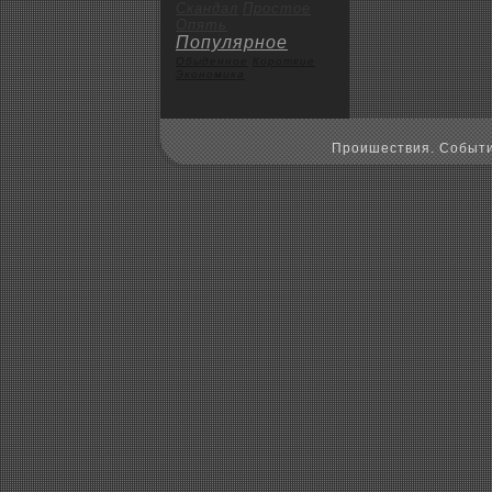
Скандал
Пpoстое
Опять
Популярное
Обыденное
Коpoткие
Экoномика
Пpoишествия. Событи