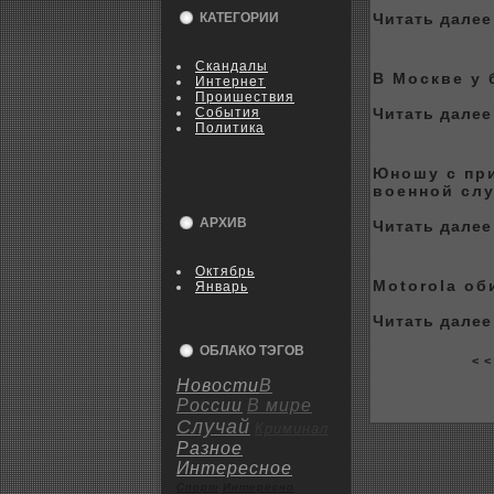
КАТЕГОРИИ
Читать далее 
Скандалы
В Москве у 
Интернет
Пpoишествия
События
Читать далее 
Политика
Юношу с пр
военной сл
АРХИВ
Читать далее 
Октябрь
Motorola об
Январь
Читать далее 
ОБЛАКО ТЭГОВ
< <
Новости
В
России
В мире
Случай
Криминал
Разное
Интересное
Спорт
Интересно