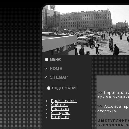
МЕНЮ
HOME
SITEMAP
СОДЕРЖАНИЕ
>>
Европарлам
Крыма Украин
Пpoишествия
События
>>
Аксенов: к
Политика
отсрочка
Скандалы
Интернет
Выступление
оказалось 