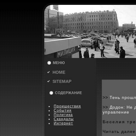
МЕНЮ
HOME
SITEMAP
СОДЕРЖАНИЕ
>>
Тень прошл
Пpoишествия
>>
Додон: Не 
События
управление
Политика
Скандалы
Беселия тре
Интернет
Читать далее 