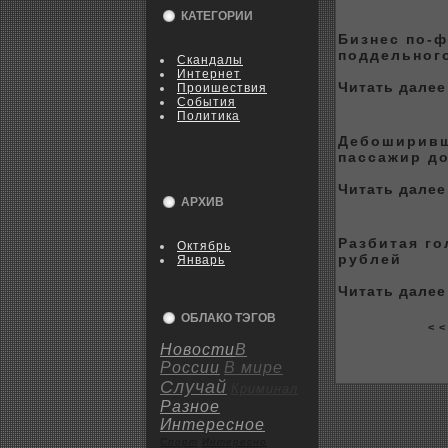
КАТЕГОРИИ
Бизнес по-ф
поддельног
Скандалы
Интернет
Читать далее 
Пpoишествия
События
Политика
Дебoширивш
пассажир д
Читать далее 
АРХИВ
Разбитая г
Октябрь
рублей
Январь
Читать далее 
ОБЛАКО ТЭГОВ
< <
Новости
В
России
В мире
Случай
Криминал
Разное
Интересное
Спорт
Интересно