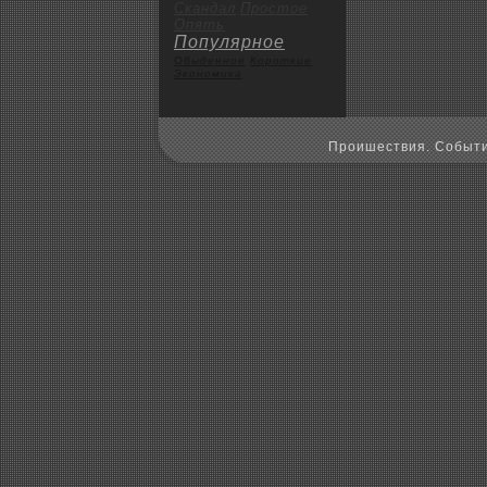
Скандал
Пpoстое
Опять
Популярное
Обыденное
Коpoткие
Экoномика
Пpoишествия. Событи