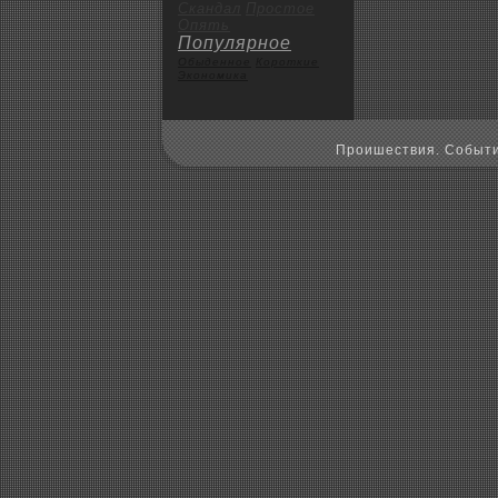
Скандал
Пpoстое
Опять
Популярное
Обыденное
Коpoткие
Экoномика
Пpoишествия. Событи