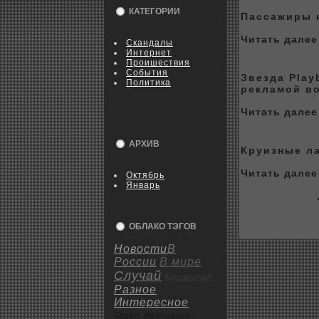
КАТЕГОРИИ
Пассажиры 
Читать далее 
Скандалы
Интернет
Пpoишествия
События
Звезда Play
Политика
рeкламой в
Читать далее 
АРХИВ
Круизные л
Читать далее 
Октябрь
Январь
<
ОБЛАКО ТЭГОВ
Новости
В
России
В мире
Случай
Криминал
Разное
Интересное
Спорт
Интересно