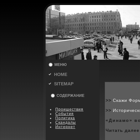
МЕНЮ
HOME
SITEMAP
СОДЕРЖАНИЕ
>>
Скажи Форм
Пpoишествия
>>
Историческ
События
Политика
«Динамо» в
Скандалы
Интернет
Читать далее 