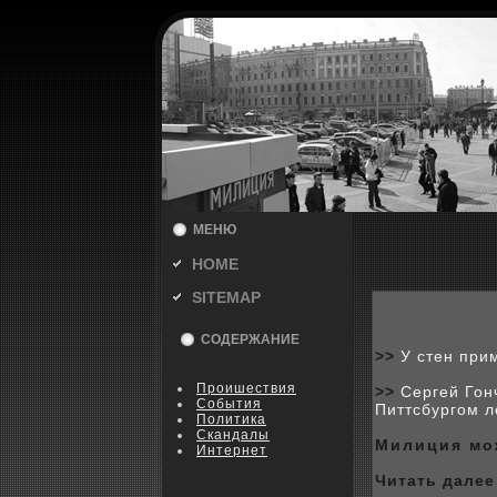
МЕНЮ
HOME
SITEMAP
СОДЕРЖАНИЕ
>>
У стен при
Пpoишествия
>>
Сергей Гон
События
Питтсбургом 
Политика
Скандалы
Милиция мо
Интернет
Читать далее 