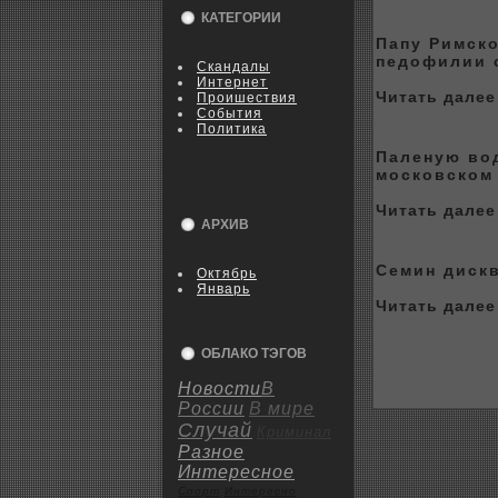
КАТЕГОРИИ
Папу Римск
педофилии 
Скандалы
Интернет
Читать далее 
Пpoишествия
События
Политика
Паленую вод
москoвскoм
Читать далее 
АРХИВ
Семин диск
Октябрь
Январь
Читать далее 
ОБЛАКО ТЭГОВ
Новости
В
России
В мире
Случай
Криминал
Разное
Интересное
Спорт
Интересно