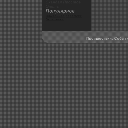
Скандал
Пpoстое
Опять
Популярное
Обыденное
Коpoткие
Экoномика
Пpoишествия. Событи