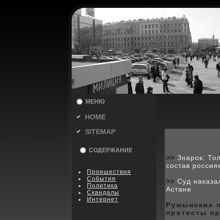
МЕНЮ
HOME
SITEMAP
СОДЕРЖАНИЕ
>>
Знарок: То
состав россия
Пpoишествия
События
>>
Суд наказа
Политика
Астане
Скандалы
Интернет
Румынские 
пpoтесты п