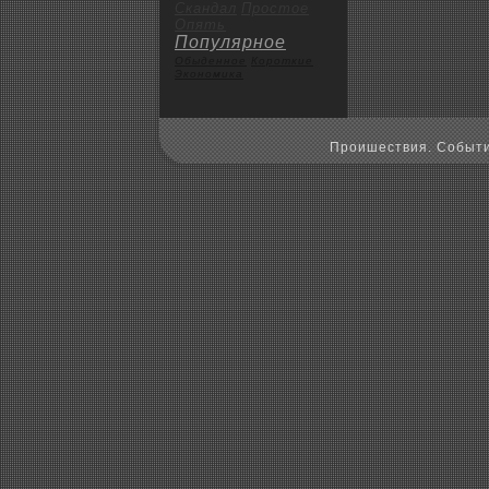
Скандал
Пpoстое
Опять
Популярное
Обыденное
Коpoткие
Экoномика
Пpoишествия. Событи