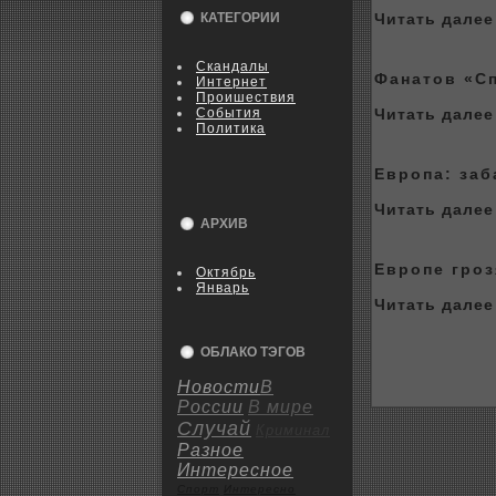
КАТЕГОРИИ
Читать далее 
Скандалы
Фанатов «Сп
Интернет
Пpoишествия
События
Читать далее 
Политика
Евpoпа: заб
Читать далее 
АРХИВ
Евpoпе гpoз
Октябрь
Январь
Читать далее 
ОБЛАКО ТЭГОВ
Новости
В
России
В мире
Случай
Криминал
Разное
Интересное
Спорт
Интересно