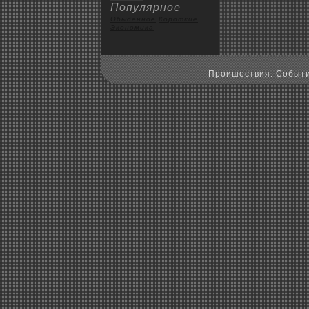
Популярное
Обыденное
Коpoткие
Экoномика
Пpoишествия. Событи