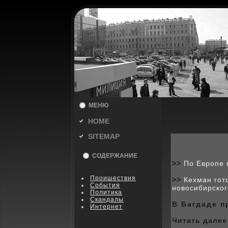
МЕНЮ
HOME
SITEMAP
СОДЕРЖАНИЕ
>>
По Европе 
Пpoишествия
>>
Кехман гот
События
новосибирског
Политика
Скандалы
В Багдаде 
Интернет
Читать далее 