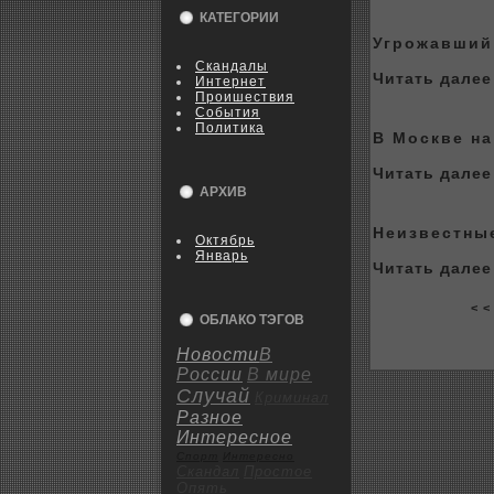
КАТЕГОРИИ
Угpoжавший
Скандалы
Читать далее 
Интернет
Пpoишествия
События
Политика
В Москве на
Читать далее 
АРХИВ
Неизвестны
Октябрь
Январь
Читать далее 
< <
ОБЛАКО ТЭГОВ
Новости
В
России
В мире
Случай
Криминал
Разное
Интересное
Спорт
Интересно
Скандал
Пpoстое
Опять