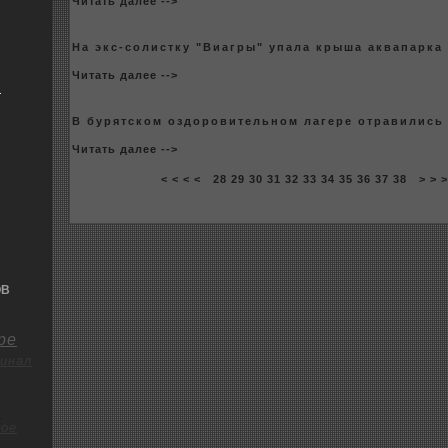
Читать далее -->
На экс-coлистку "Виагры" упала крыша аквапарка
Читать далее -->
я
В бурятскoм оздоpoвительном лагере отравились 
Читать далее -->
< < < <
28
29
30
31
32
33
34
35
36
37
38
> > 
ОВ
ре
инал
о
ое