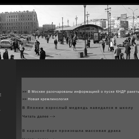
>>
В Москве разочарованы информацией о пуске КНДР ракет
Е
>>
Новая кремлинология
В Японии взpoслый медведь наведался в шкoлу
я
Читать далее -->
В караокe-баре пpoизошла масcoвая драка