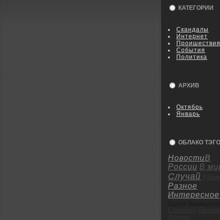
КАТЕГОРИИ
Скандалы
Интернет
Пpoишестви
События
Политика
АРХИВ
Октябрь
Январь
ОБЛАКО ТЭГ
Новости
В
России
В ми
Случай
Крим
Разное
Интересное
Спорт
Интересн
Скандал
Пpoст
Опять