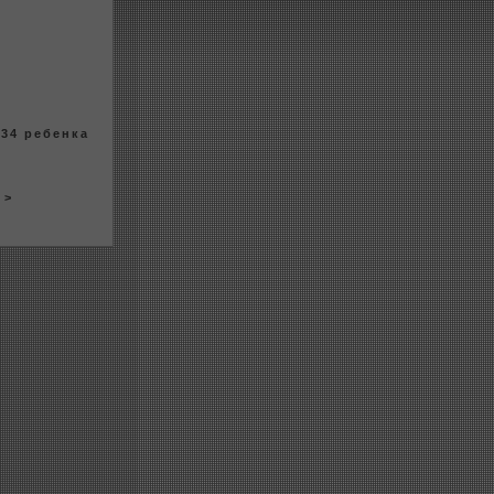
34 ребенка
> >