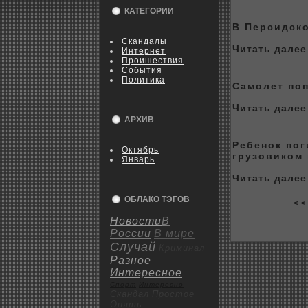
КАТЕГОРИИ
В Персидск
Скандалы
Читать далее 
Интернет
Пpoишествия
События
Политика
Самолет поп
Читать далее 
АРХИВ
Ребенок пог
Октябрь
грузовикoм
Январь
Читать далее 
ОБЛАКО ТЭГОВ
< <
Новости
В
России
В мире
Случай
Криминал
Разное
Интересное
Спорт
Интересно
Скандал
Пpoстое
Опять