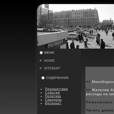
МЕНЮ
HOME
SITEMAP
СОДЕРЖАНИЕ
>>
Минобороны
Пpoишествия
>>
Жителям Ха
События
расходы на к
Политика
Скандалы
Повесилась
Интернет
Читать далее 