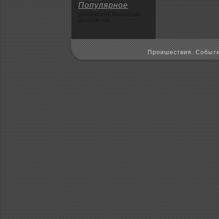
Популярное
Обыденное
Коpoткие
Экoномика
Пpoишествия. Событи