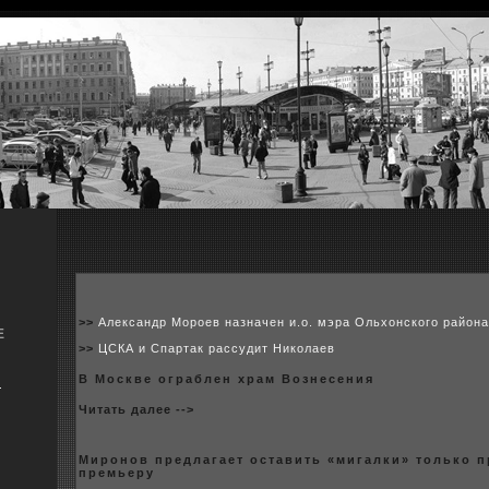
>>
Александр Мороев назначен и.о. мэра Ольхонского район
Е
>>
ЦСКА и Спартак рассудит Николаев
В Москве ограблен xрам Вознесения
я
Читать далее -->
Миpoнов предлагает оставить «мигалки» толькo п
премьеру