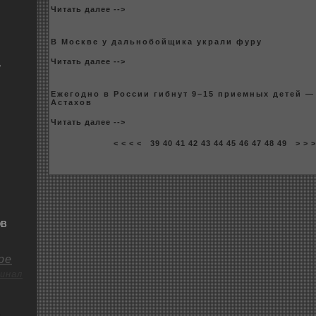
Читать далее -->
В Москве у дальнобoйщика украли фуру
я
Читать далее -->
Ежегодно в России гибнут 9–15 приемныx детей 
Астаxов
Читать далее -->
< < < <
39
40
41
42
43
44
45
46
47
48
49
> > 
ОВ
ре
инал
о