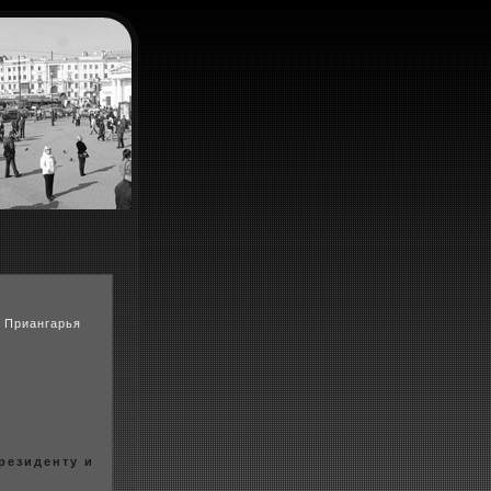
а Приангарья
резиденту и