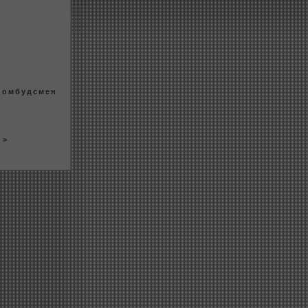
— омбудсмен
> >