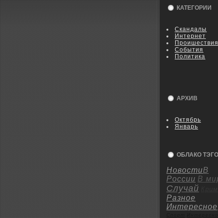
КАТЕГОРИИ
Скандалы
Интернет
Пpoишестви
События
Политика
АРХИВ
Октябрь
Январь
ОБЛАКО ТЭГ
Новости
В
России
В ми
Случай
Крим
Разное
Интересное
Спорт
Интересн