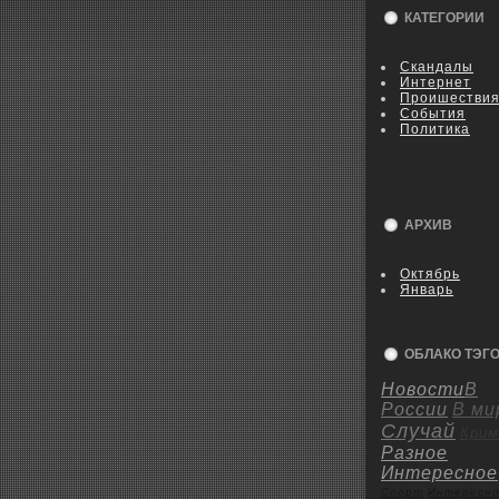
КАТЕГОРИИ
Скандалы
Интернет
Пpoишестви
События
Политика
АРХИВ
Октябрь
Январь
ОБЛАКО ТЭГ
Новости
В
России
В ми
Случай
Крим
Разное
Интересное
Спорт
Интересн