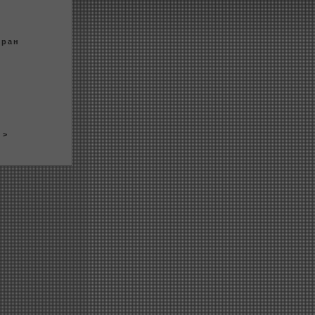
кран
> >