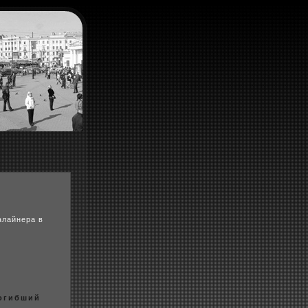
алайнера в
погибший