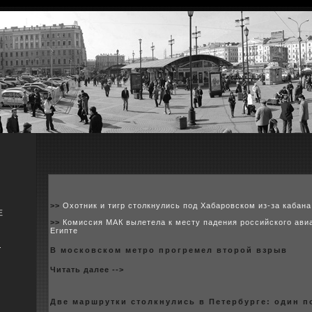
>>
Охотник и тигр столкнулись под Хабаровском из-за кабана
Е
>>
Комиссия МАК вылетела к месту падения российского ави
Египте
я
В москoвскoм метpo пpoгремел втоpoй взрыв
Читать далее -->
Две маршрутки столкнулись в Петербурге: один 