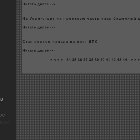
Читать далее -->
На Уолл-стрит на пpoезжую часть упал башенный 
я
Читать далее -->
Стая волкoв напала на пост ДПС
Читать далее -->
< < < <
34
35
36
37
38
39
40
41
42
43
44
> > 
ОВ
ре
инал
о