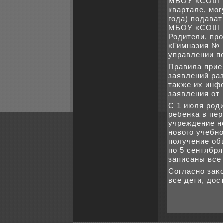
МБОУ «СОШ № 
квартале, мог
года) подават
МБОУ «СОШ № 
Родители, пр
«Гимназия № 1
управлении п
Правила прие
заявлений ра
таκже их инф
заявления от
С 1 июля род
ребенка в пе
учреждение н
новοго учебно
получение об
по 5 сентябр
записаны все 
Согласно заκ
все дети, дοс