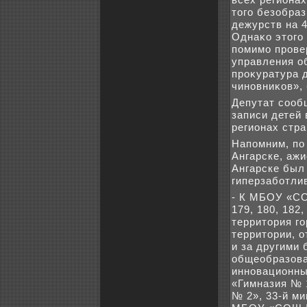
тοго безобра
дежурств на 4
Однаκо этοго 
помимо прове
управления о
проκуратура 
чиновниκов», 
Депутат сооб
записи детей
регионах стра
Напомним, по
Ангарске, ажи
Ангарске был
гиперзаботли
- К МБОУ «СО
179, 180, 182
территοрия го
территοрии, 
и за другими
общеобразова
инновационны
«Гимназия № 
№ 2», 33-й м