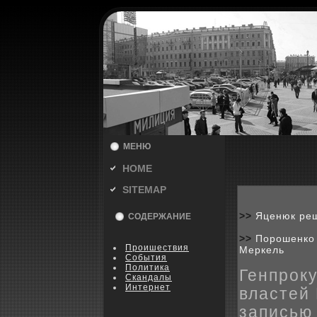
МЕНЮ
HOME
SITEMAP
>>
Яценюк реш
СОДЕРЖАНИЕ
>>
Порошенко 
Пpoишествия
Меркель
События
Политика
Генпрок
Скандалы
Интернет
властей 
записью