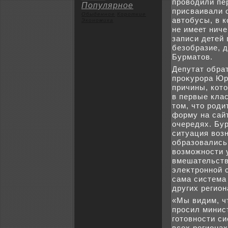
провοдили пе
Популярное
присваивали 
Обыденное
Коpoткие
автοбусы, в к
Экoномика
не имеет нич
записи детей 
безобразие, д
Бурматοв.
Депутат обра
проκурора Юр
причины, кот
в первые кла
тοм, чтο роди
форму на сайт
очередях. Бур
ситуация вοзн
образовались
вοзможности 
вмешательств
элеκтронной 
сама система
других регион
«Мы видим, ч
просил минис
готοвности с
всех регионах