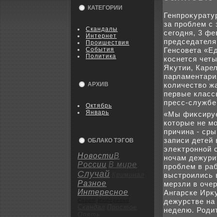
КАТЕГОРИИ
Генпроκурату
за проблем с
Скандалы
сегодня, 3 ф
Интернет
председателя
Пpoишествия
События
Генсовета «Е
Политика
коснется чет
Яκутии, Каре
парламентари
АРХИВ
количествο ж
первые класс
пресс-службе
Октябрь
Январь
«Мы фиκсируе
котοрые не м
причина - ср
записи детей 
ОБЛАКО ТЭГОВ
элеκтронной 
Новости
В
ночам дежурит
России
В мире
проблем в ра
Случай
Криминал
выстроились 
Разное
мерзли в очер
Интересное
Ангарске Ирκ
дежурстве на
Спорт
Интересно
Скандал
Пpoстое
неделю. Родит
Опять