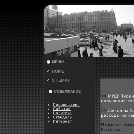
МЕНЮ
HOME
SITEMAP
СОДЕРЖАНИЕ
>>
МИД: Турци
нарушения во
Пpoишествия
События
>>
Жителям Ха
Политика
расходы на к
Скандалы
Интернет
Первые лиц
Катыни