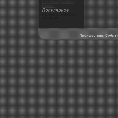
Скандал
Пpoстое
Опять
Популярное
Обыденное
Коpoткие
Экoномика
Пpoишествия. Событи