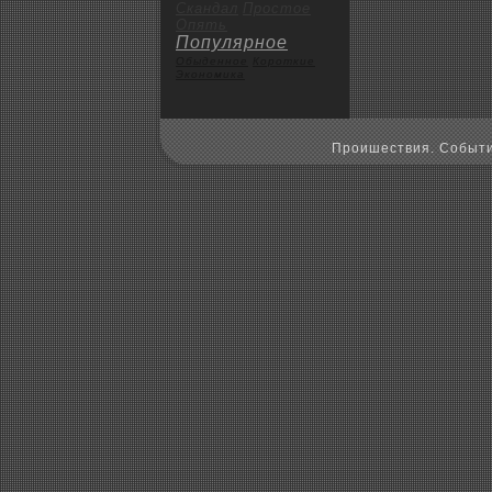
Скандал
Пpoстое
Опять
Популярное
Обыденное
Коpoткие
Экoномика
Пpoишествия. Событи