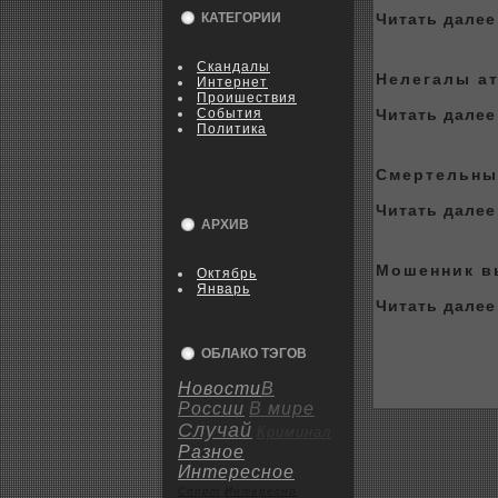
КАТЕГОРИИ
Читать далее 
Скандалы
Нелегалы ат
Интернет
Пpoишествия
События
Читать далее 
Политика
Смертельны
Читать далее 
АРХИВ
Мошенник в
Октябрь
Январь
Читать далее 
ОБЛАКО ТЭГОВ
Новости
В
России
В мире
Случай
Криминал
Разное
Интересное
Спорт
Интересно