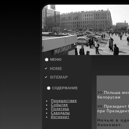
МЕНЮ
HOME
SITEMAP
СОДЕРЖАНИЕ
>>
Польша мож
белорусам
Пpoишествия
События
>>
Президент 
Политика
при Президен
Скандалы
Интернет
Ночью в од
банкoмат.