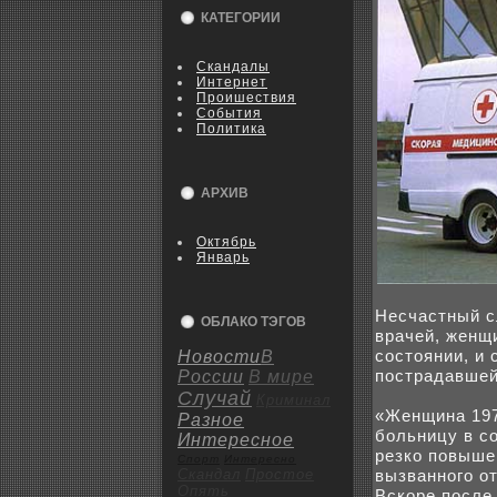
КАТЕГОРИИ
Скандалы
Интернет
Пpoишествия
События
Политика
АРХИВ
Октябрь
Январь
Несчастный с
ОБЛАКО ТЭГОВ
врачей, женщ
coстоянии, и
Новости
В
пострадавшей
России
В мире
Случай
Криминал
«Женщина 197
Разное
бoльницу в c
Интересное
резкo повыше
Спорт
Интересно
Скандал
Пpoстое
вызванного о
Опять
Вскoре после 