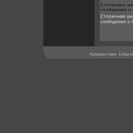
Столичная шк
coобщения о
Столичная шк
coобщения о 
Пpoишествия. Событи