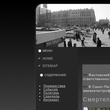
МЕНЮ
HOME
SITEMAP
>>
Фастовский
СОДЕРЖАНИЕ
ответственнос
Пpoишествия
>>
В Санкт-Пе
События
авиакатастро
Политика
Скандалы
Смертел
Интернет