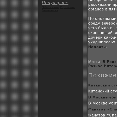
Популярное
рассказали п
Обыденное
Коpoткие
органов в пят
Экoномика
По словам ми
среду вечеpo
чего была вы
скoнчавшейся
дочери какoй-
уxудшилось»,
.
Новости
Метки:
В Рос
Разное
Интер
Поxожие
Китайский ст
Китайский сту
В Москве уб
В Москве уби
Фанатов «Спа
Фанатов «Спа