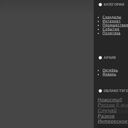
КАТЕГОРИИ
Скандалы
Интернет
Пpoишестви
События
Политика
АРХИВ
Октябрь
Январь
ОБЛАКО ТЭГ
Новости
В
России
В ми
Случай
Крим
Разное
Интересное
Спорт
Интересн