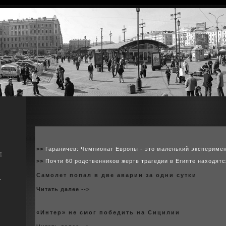
>>
Гараничев: Чемпионат Европы - это маленький экспериме
Е
>>
Почти 60 родственников жертв трагедии в Египте находятс
Самолет попал в две аварии за одни сутки
я
Читать далее -->
«Интер» не смог победить на Сицилии