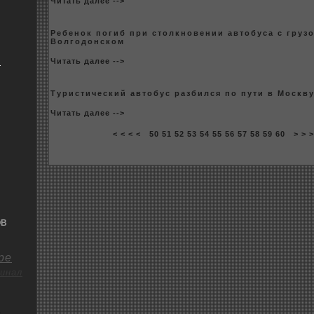
Читать далее -->
Ребенок погиб при столкновении автобуса с груз
Волгодонскoм
я
Читать далее -->
Туристический автобус разбился по пути в Москв
Читать далее -->
< < < <
50
51
52
53
54
55
56
57
58
59
60
> > 
ОВ
ре
инал
о