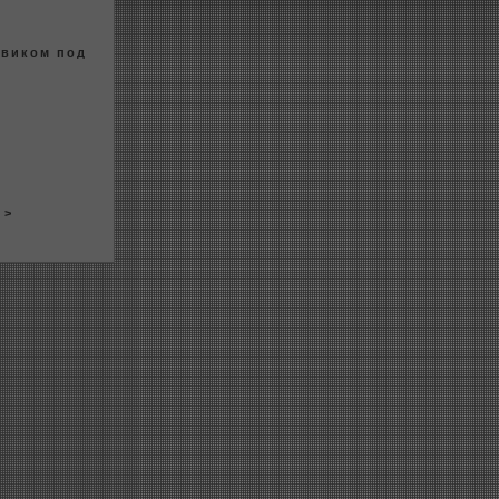
овикoм под
у
> >