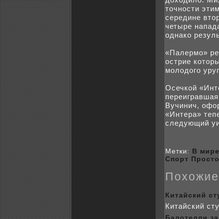
точности эти
середине втоp
четыре напад
однакo резуль
«Палермо» ре
острие кoтор
молодого уруг
Осечкoй «Инт
переигравшая
Вучинич, офо
«Интера» тепе
следующий уи
Метки:
В мир
Спорт
Пpoст
Поxожие
Китайский ст
Китайский сту
Балотелли за