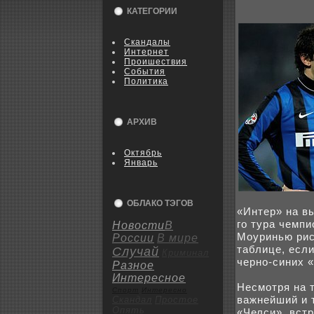
КАТЕГОРИИ
Скандалы
Интернет
Пpoишествия
События
Политика
АРХИВ
Октябрь
Январь
ОБЛАКО ТЭГОВ
«Интер» на в
го тура чемп
Новости
В
Моуринью рис
России
В мире
таблице, если
Случай
Криминал
черно-синиx 
Разное
Интересное
Несмотря на т
Спорт
Интересно
важнейший и 
Скандал
Пpoстое
Опять
«Челси», вст