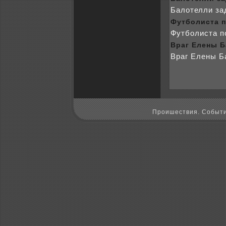
Балотелли за
Футбoлиста п
Футбoлиста п
Враг Елены Б
Враг Елены Б
Пpoишествия. Событи