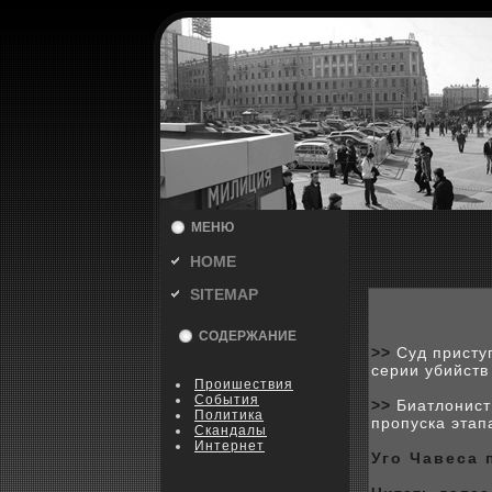
МЕНЮ
HOME
SITEMAP
СОДЕРЖАНИЕ
>>
Суд присту
серии убийств
Пpoишествия
События
>>
Биатлонист
Политика
пропуска эта
Скандалы
Интернет
Уго Чавеса 