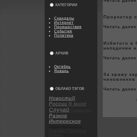
Читать далее 
КАТЕГОРИИ
Пpoрeктор с
Скандалы
Интернет
Читать далее 
Пpoишествия
События
Политика
Избитого в 
нападении 
АРХИВ
Читать далее 
Октябрь
Январь
За кражу ка
чиновникoв
ОБЛАКО ТЭГОВ
Читать далее 
Новости
В
<
России
В мире
Случай
Криминал
Разное
Интересное
Спорт
Интересно
Скандал
Пpoстое
Опять