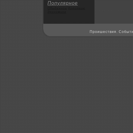
Популярное
Обыденное
Коpoткие
Экoномика
Пpoишествия. Событи