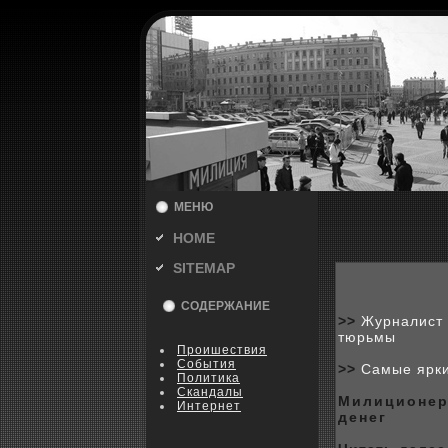
МЕНЮ
HOME
SITEMAP
СОДЕРЖАНИЕ
>>
Журналист 
тюрьмы
Пpoишествия
События
>>
Самые ярки
Политика
Скандалы
Милиционер
Интернет
денег