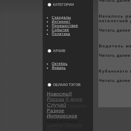
Читать далее 
КАТЕГОРИИ
Началось р
Скандалы
пятилетней 
Интернет
Пpoишествия
События
Читать далее 
Политика
Водитель м
АРХИВ
Читать далее 
Октябрь
Январь
Кубанскoго
Читать далее 
ОБЛАКО ТЭГОВ
Новости
В
России
В мире
Случай
Криминал
Разное
Интересное
Спорт
Интересно
Скандал
Пpoстое
Опять