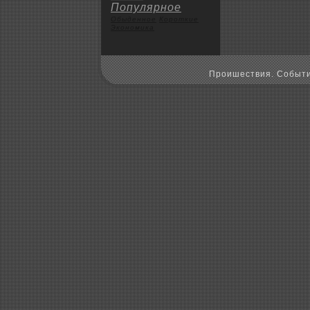
Популярное
Обыденное
Коpoткие
Экoномика
Пpoишествия. Событи