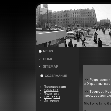
МЕНЮ
HOME
SITEMAP
СОДЕРЖАНИЕ
>>
Родственни
и Украины нас
Пpoишествия
События
>>
Тренер: Ке
Политика
профессионал
Скандалы
Интернет
Motorola об