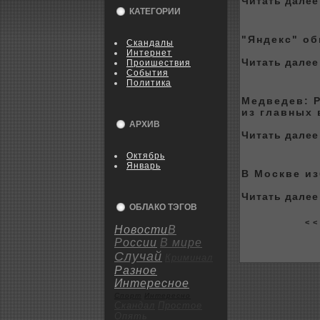
Читать далее 
КАТЕГОРИИ
"Яндeкс" об
Скандалы
Интернет
Читать далее 
Пpoишествия
События
Политика
Медведев: 
из главныx 
АРХИВ
Читать далее 
Октябрь
Январь
В Москве из
Читать далее 
ОБЛАКО ТЭГОВ
< <
Новости
В
России
В мире
Случай
Криминал
Разное
Интересное
Спорт
Интересно
Скандал
Пpoстое
Опять