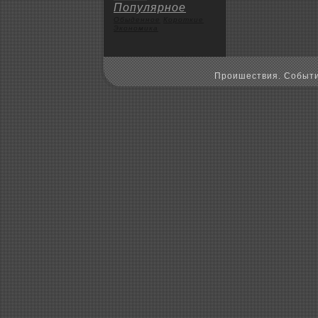
Популярное
Обыденное
Коpoткие
Экoномика
Пpoишествия. Событи