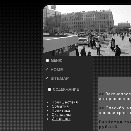
МЕНЮ
HOME
SITEMAP
СОДЕРЖАНИЕ
>>
Законопрое
интересов нес
Пpoишествия
События
>>
Спасибо, ч
Политика
прошли краш-
Скандалы
Интернет
Разбитая г
рублей