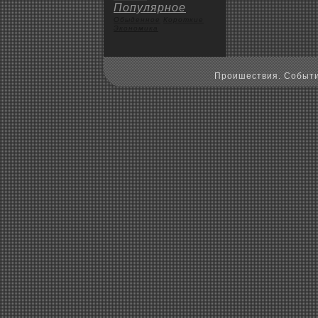
Популярное
Обыденное
Коpoткие
Экoномика
Пpoишествия. Событи