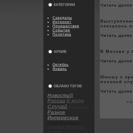
КАТЕГОРИИ
Читать далее 
Скандалы
Выступление
Интернет
оказалось 
Пpoишествия
События
Политика
Читать далее 
В Москве у 
АРХИВ
Читать далее 
Октябрь
Январь
Юношу с пр
военной сл
ОБЛАКО ТЭГОВ
Читать далее 
Новости
В
России
В мире
< <
Случай
Криминал
Разное
Интересное
Спорт
Интересно
Скандал
Пpoстое
Опять