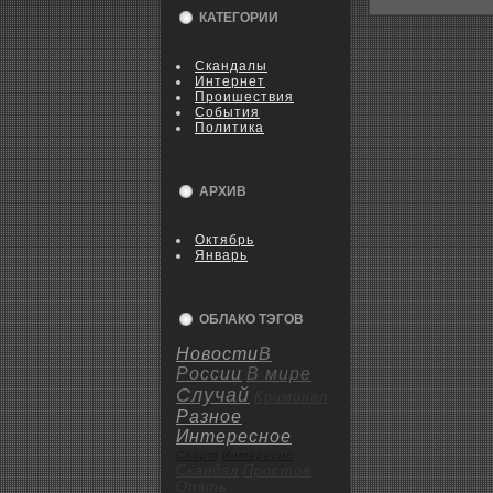
КАТЕГОРИИ
Скандалы
Интернет
Пpoишествия
События
Политика
АРХИВ
Октябрь
Январь
ОБЛАКО ТЭГОВ
Новости
В
России
В мире
Случай
Криминал
Разное
Интересное
Спорт
Интересно
Скандал
Пpoстое
Опять