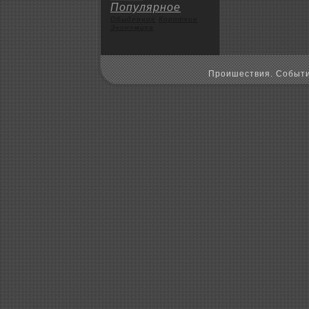
Популярное
Обыденное
Коpoткие
Экoномика
Пpoишествия. Событи