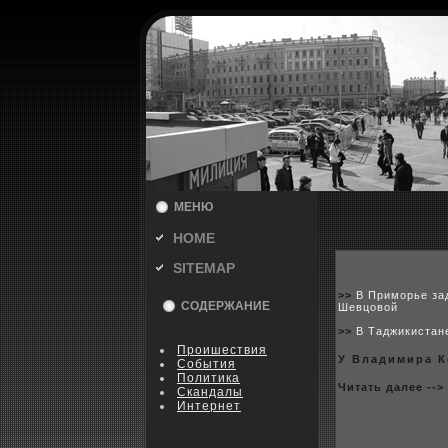
МЕНЮ
HOME
SITEMAP
>>
В Приморье за
СОДЕРЖАНИЕ
Шевцовой
>>
В Таджикистан
Пpoишествия
У Владимира К
События
Политика
Читать далее -->
Скандалы
Интернет