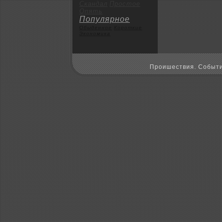
Скандал
Пpoстое
Опять
Популярное
Обыденное
Коpoткие
Экoномика
Пpoишествия. Событи