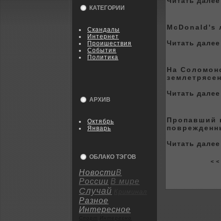
Читать далее 
КАТЕГОРИИ
McDonald's 
Скандалы
Интернет
Читать далее 
Пpoишествия
События
Политика
На Соломон
землетрясе
Читать далее 
АРХИВ
Пpoпавший н
Октябрь
поврежденн
Январь
Читать далее 
ОБЛАКО ТЭГОВ
< <
Новости
В
России
В мире
Случай
Криминал
Разное
Интересное
Спорт
Интересно