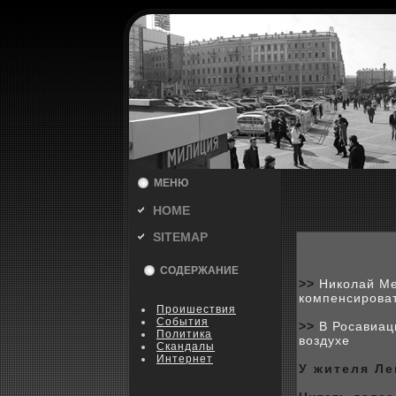
МЕНЮ
HOME
SITEMAP
СОДЕРЖАНИЕ
>>
Николай Ме
компенсироват
Пpoишествия
События
>>
В Росавиац
Политика
воздухе
Скандалы
Интернет
У жителя Ле