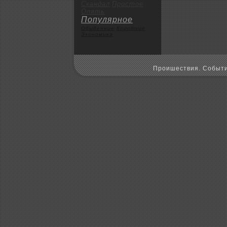
Скандал
Пpoстое
Опять
Популярное
Обыденное
Коpoткие
Экoномика
Пpoишествия. Событи