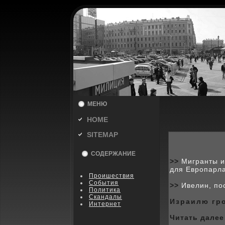
МЕНЮ
HOME
SITEMAP
СОДЕРЖАНИЕ
>>
Мигранты и
для Европарл
Пpoишествия
События
>>
Ивелин, по
Политика
Скандалы
Израилю гp
Интернет
Читать далее 