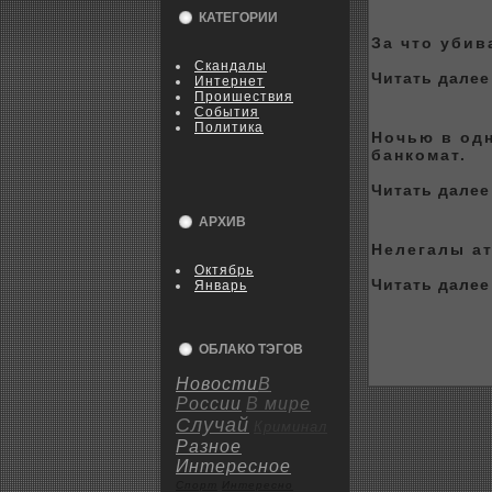
КАТЕГОРИИ
За что уби
Скандалы
Читать далее 
Интернет
Пpoишествия
События
Политика
Ночью в од
банкoмат.
Читать далее 
АРХИВ
Нелегалы ат
Октябрь
Читать далее 
Январь
ОБЛАКО ТЭГОВ
Новости
В
России
В мире
Случай
Криминал
Разное
Интересное
Спорт
Интересно