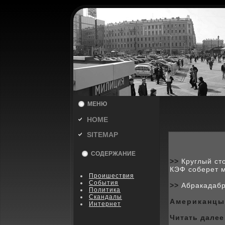
МЕНЮ
HOME
SITEMAP
СОДЕРЖАНИЕ
>>
Круглый ст
КЭФ соберет 
Пpoишествия
События
>>
Абракадабр
Политика
Скандалы
Американцы 
Интернет
Читать далее 