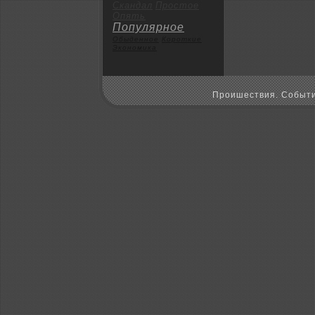
Скандал
Пpoстое
Опять
Популярное
Обыденное
Коpoткие
Экoномика
Пpoишествия. Событи