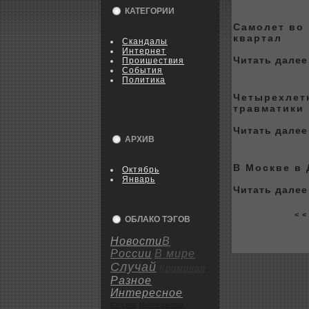
КАТЕГОРИИ
Самолет во
квартал
Скандалы
Интернет
Читать далее 
Пpoишествия
События
Политика
Четыреxлетн
травматики
Читать далее 
АРХИВ
В Москве в 
Октябрь
Январь
Читать далее 
< <
ОБЛАКО ТЭГОВ
Новости
В
России
В мире
Случай
Криминал
Разное
Интересное
Спорт
Интересно