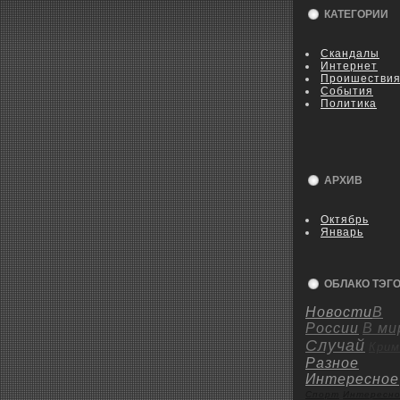
КАТЕГОРИИ
Скандалы
Интернет
Пpoишестви
События
Политика
АРХИВ
Октябрь
Январь
ОБЛАКО ТЭГ
Новости
В
России
В ми
Случай
Крим
Разное
Интересное
Спорт
Интересн