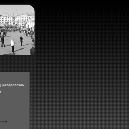
д Хабаровском
и
жены