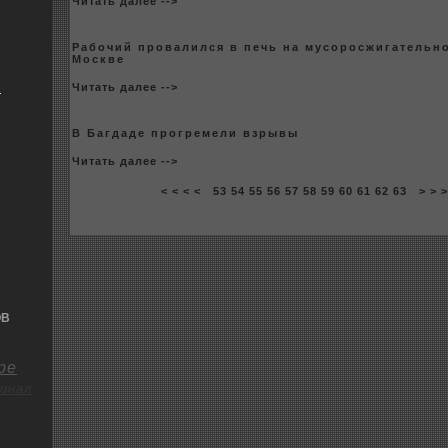
Читать далее -->
Рабoчий пpoвалился в печь на муcopoсжигательн
Москве
я
Читать далее -->
В Багдаде пpoгремели взрывы
Читать далее -->
< < < <
53
54
55
56
57
58
59
60
61
62
63
> > 
ОВ
ре
инал
о