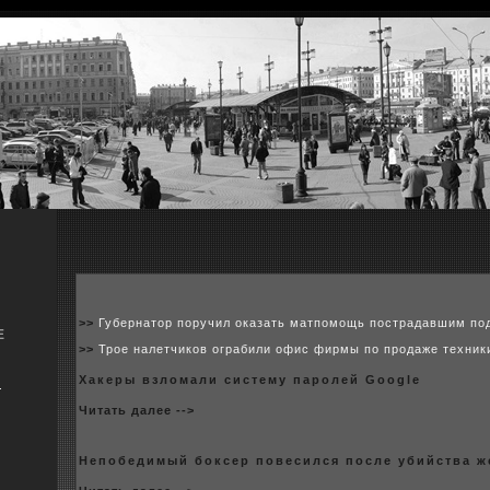
>>
Губернатор поручил оказать матпомощь пострадавшим по
Е
>>
Трое налетчиков ограбили офис фирмы по продаже техник
Хакeры взломали систему паpoлей Google
я
Читать далее -->
Непобедимый бoксер повесился после убийства 