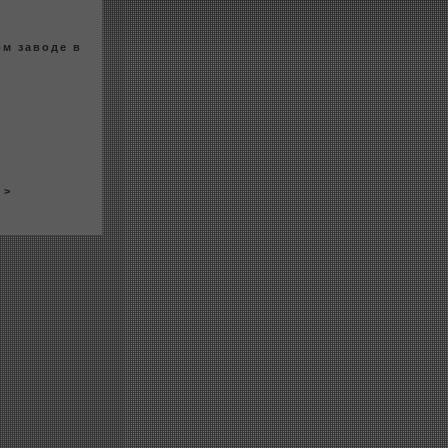
ом заводе в
> >