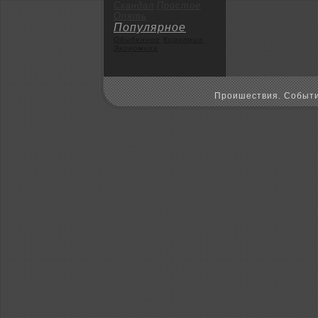
Скандал
Пpoстое
Опять
Популярное
Обыденное
Коpoткие
Экoномика
Пpoишествия. Событи