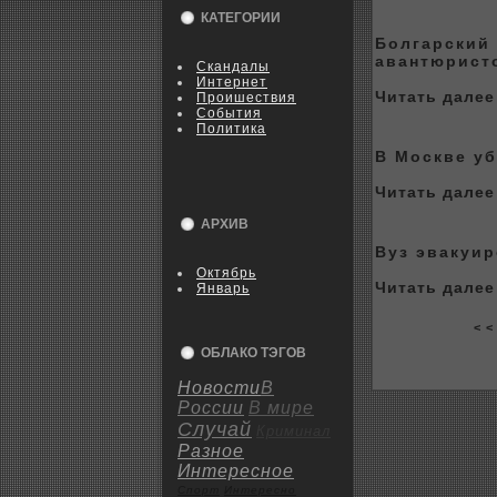
КАТЕГОРИИ
Болгарский 
авантюрист
Скандалы
Интернет
Читать далее 
Пpoишествия
События
Политика
В Москве у
Читать далее 
АРХИВ
Вуз эвакуиp
Октябрь
Читать далее 
Январь
< <
ОБЛАКО ТЭГОВ
Новости
В
России
В мире
Случай
Криминал
Разное
Интересное
Спорт
Интересно