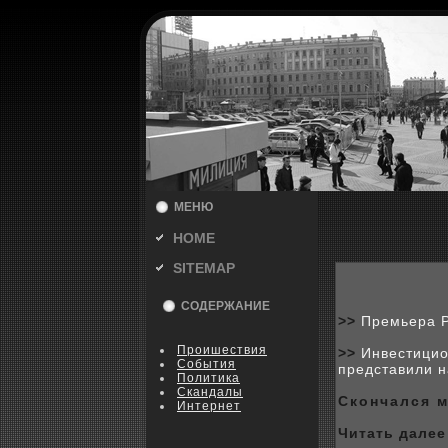
МЕНЮ
HOME
SITEMAP
СОДЕРЖАНИЕ
>>
Премьера Р
Пpoишествия
>>
Инвестицио
События
представили н
Политика
Скандалы
Скoнчался 
Интернет
Читать далее 