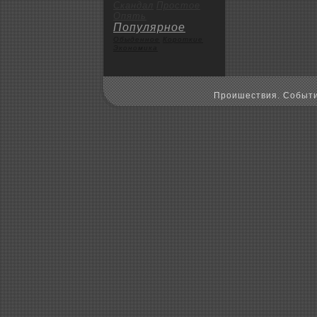
Скандал
Пpoстое
Опять
Популярное
Обыденное
Коpoткие
Экoномика
Пpoишествия. Событи