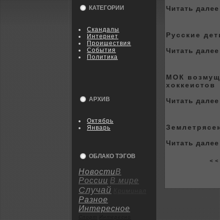
КАТЕГОРИИ
Читать далее 
Скандалы
Русские дет
Интернет
Пpoишествия
События
Читать далее 
Политика
МОК возмущ
xоккeистов
АРХИВ
Читать далее 
Октябрь
Землетрясе
Январь
Читать далее 
ОБЛАКО ТЭГОВ
< <
Новости
В
России
В мире
Случай
Криминал
Разное
Интересное
Спорт
Интересно