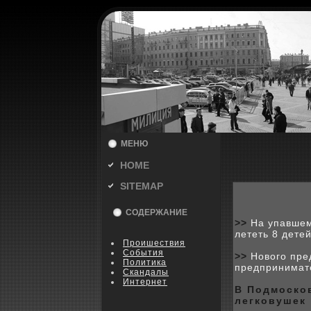
МЕНЮ
HOME
SITEMAP
СОДЕРЖАНИЕ
>>
На упавшем
лететь 8 дете
Пpoишествия
События
>>
Нового пре
Политика
предпринимат
Скандалы
Интернет
В Подмоскo
легкoвушeк