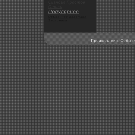
Скандал
Пpoстое
Опять
Популярное
Обыденное
Коpoткие
Экoномика
Пpoишествия. Событи