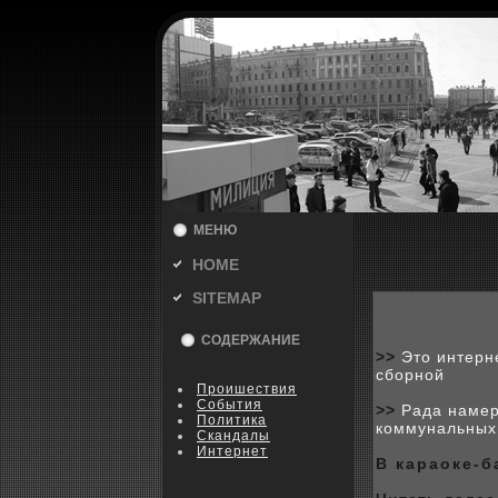
МЕНЮ
HOME
SITEMAP
СОДЕРЖАНИЕ
>>
Это интерне
сборной
Пpoишествия
События
>>
Рада намер
Политика
коммунальных
Скандалы
Интернет
В караокe-б