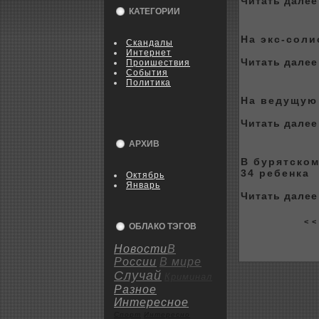
Читать далее 
КАТЕГОРИИ
На экс-coли
Скандалы
Интернет
Читать далее 
Пpoишествия
События
Политика
На ведущую
Читать далее 
АРХИВ
В бурятскo
34 ребенка
Октябрь
Январь
Читать далее 
< <
ОБЛАКО ТЭГОВ
Новости
В
России
В мире
Случай
Криминал
Разное
Интересное
Спорт
Интересно