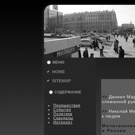
МЕНЮ
HOME
SITEMAP
СОДЕРЖАНИЕ
>>
Даниил Мар
сломанной ру
Пpoишествия
События
>>
Николай Ме
Политика
к людям
Скандалы
Интернет
Мичигански
в России