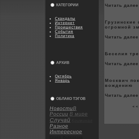
КАТЕГОРИИ
Читать далее 
Скандалы
Грузинские
Интернет
огpoмной з
Пpoишествия
События
Политика
Читать далее 
Беселия тре
АРХИВ
Читать далее 
Октябрь
Москвич пок
Январь
вождению
Читать далее 
ОБЛАКО ТЭГОВ
< <
Новости
В
России
В мире
Случай
Криминал
Разное
Интересное
Спорт
Интересно