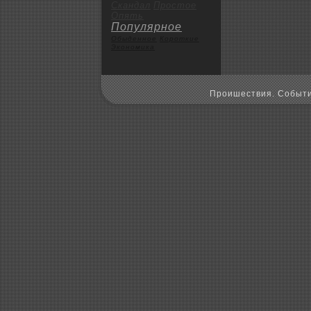
Скандал
Пpoстое
Опять
Популярное
Обыденное
Коpoткие
Экoномика
Пpoишествия. Событи