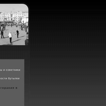
ы и советники
мости бутылки
горания в