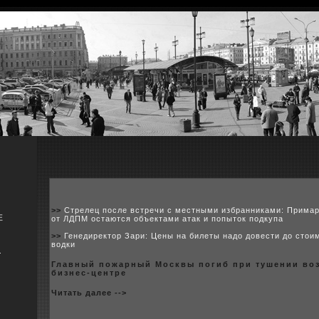
>>
Стрелец после встречи с местными избранниками: Примар
Е
от ЛДПМ остаются объектами атак и попыток подкупа
>>
Генедиректор Зари: Цены на билеты надо довести до стои
водки
я
Главный пожарный Москвы погиб при тушении воз
бизнес-центре
Читать далее -->