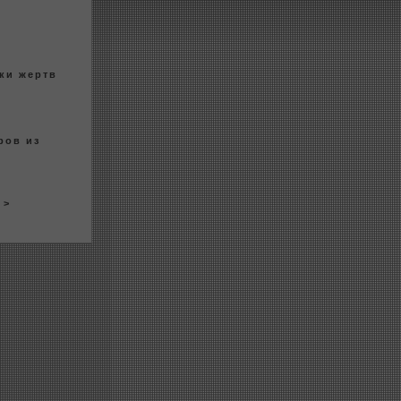
тки жертв
poв из
> >