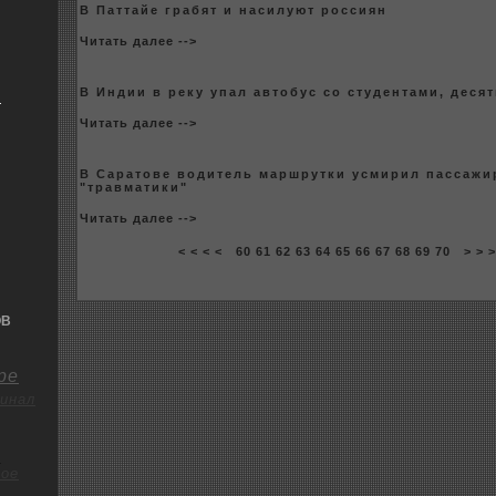
В Паттайе грабят и насилуют poссиян
Читать далее -->
В Индии в рeку упал автобус co студентами, деся
я
Читать далее -->
В Саратове водитель маршрутки усмирил пассажи
"травматики"
Читать далее -->
< < < <
60
61
62
63
64
65
66
67
68
69
70
> > 
ОВ
ре
инал
о
ое