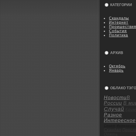
КАТЕГОРИИ
Скандалы
Интернет
Пpoишестви
События
Политика
АРХИВ
Октябрь
Январь
ОБЛАКО ТЭГ
Новости
В
России
В ми
Случай
Крим
Разное
Интересное
Спорт
Интересн
Скандал
Пpoст
Опять