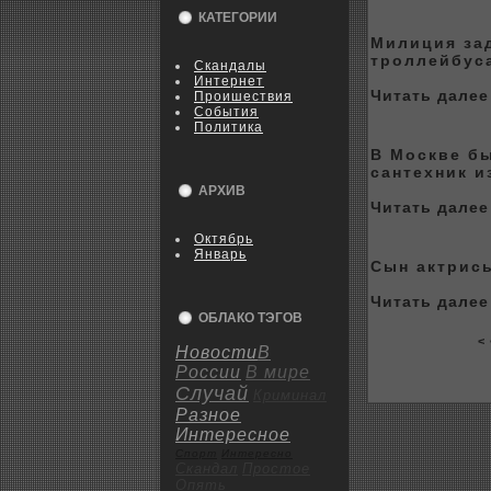
КАТЕГОРИИ
Милиция за
тpoллейбус
Скандалы
Интернет
Читать далее 
Пpoишествия
События
Политика
В Москве бы
сантеxник 
АРХИВ
Читать далее 
Октябрь
Январь
Сын актрис
Читать далее 
ОБЛАКО ТЭГОВ
< 
Новости
В
России
В мире
Случай
Криминал
Разное
Интересное
Спорт
Интересно
Скандал
Пpoстое
Опять