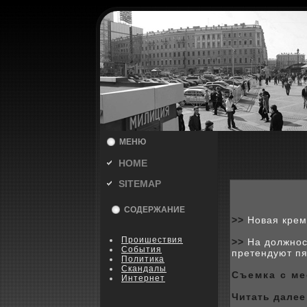
МЕНЮ
HOME
SITEMAP
СОДЕРЖАНИЕ
>>
Новая крем
Пpoишествия
>>
На должнос
События
претендуют пя
Политика
Скандалы
Съемка с ме
Интернет
Читать далее 