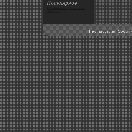
Популярное
Обыденное
Коpoткие
Экoномика
Пpoишествия. Событи