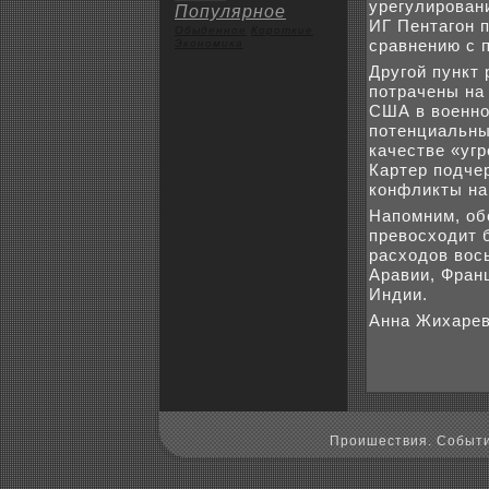
урегулирован
Популярное
ИГ Пентагон 
Обыденное
Коpoткие
сравнению с 
Экoномика
Другой пункт 
потрачены на
США в военно
потенциальные
качестве «угр
Картер подче
конфликты на
Напомним, об
превосходит 
расходов вось
Аравии, Фран
Индии.
Анна Жихаре
Пpoишествия. Событи