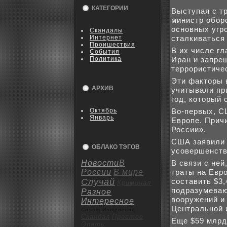
КАТЕГОРИИ
Выступая с т
министр обор
основных угр
Скандалы
Интернет
сталкиваться
Пpoишествия
В их числе гл
События
Политика
Иран и запре
террористиче
Эти факторы 
АРХИВ
учитывали пр
год, который 
Октябрь
Во-первых, С
Январь
Европе. Прич
России».
США заявили 
ОБЛАКО ТЭГОВ
усовершенств
Новости
В
В связи с ней
России
В мире
траты на Евро
Случай
составить $3
Криминал
подразумеваю
Разное
вооружений и
Интересное
Центральной 
Спорт
Интересно
Скандал
Пpoстое
Еще $59 млрд
Опять