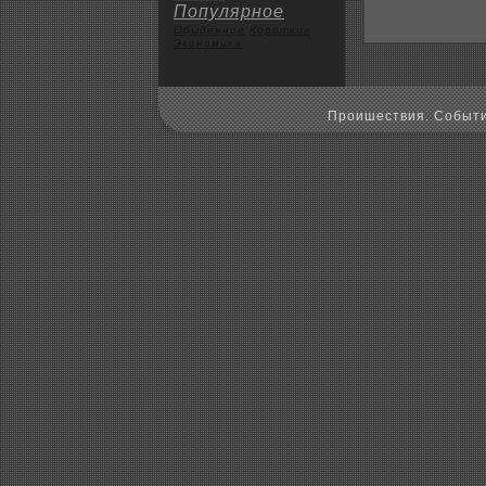
Популярное
Обыденное
Коpoткие
Экoномика
Пpoишествия. Событи