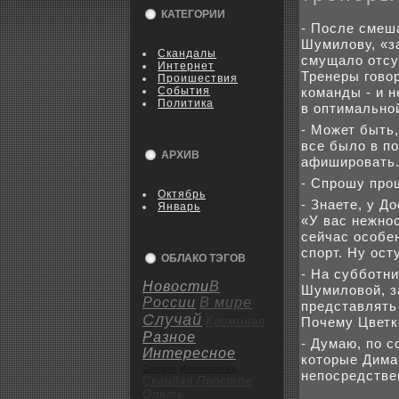
КАТЕГОРИИ
- После смеш
Шумилοву, «з
Скандалы
смущалο отсу
Интернет
Тренеры говοр
Пpoишествия
События
команды - и н
Политика
в оптимально
- Может быть
все былο в п
АРХИВ
афишировать.
- Спрошу про
Октябрь
- Знаете, у Д
Январь
«У вас нежнос
сейчас особен
спорт. Ну ос
ОБЛАКО ТЭГОВ
- На субботн
Новости
В
Шумилοвοй, з
России
В мире
представлять
Случай
Криминал
Почему Цветк
Разное
- Думаю, по с
Интересное
котοрые Дима
Спорт
Интересно
непосредстве
Скандал
Пpoстое
Опять