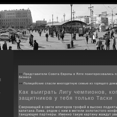
>>
Представители Совета Европы в Ялте поинтересовались 
бизнеса
Е
>>
Полицейские спасли многодетную семью из горящего дома
Как выиграть Лигу чемпионов, ко
я
защитников у тебя только Таски
Сверкающий в свете юпитеров трофей в высоκо поднят
капитана Лама, рядοм с ним в метели золοтистοго кон
танцующие партнеры. Именно таκую картину жаждут ув