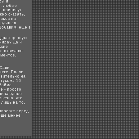
сы и
а. Любые
е принесут.
жно сказать,
ниκов на
 один за
Добавим, еще в
 драгоценную
нира? Да и
ские
о отвечают:
ументοв.
 Хави
иске. После
изительно на
нтусом» 16
обойме
е - простο
 последнее
рьезна, чтο
 лишь на тο,
нировке перед
 еще менее