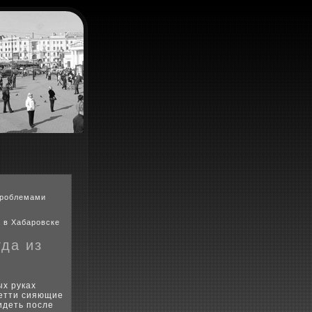
проблемами
 в Хабаровске
гда из
ых руках
фетти сияющие
идеть после