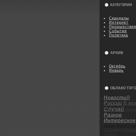
КАТЕГОРИИ
Скандалы
Интернет
Пpoишестви
События
Политика
АРХИВ
Октябрь
Январь
ОБЛАКО ТЭГ
Новости
В
России
В ми
Случай
Крим
Разное
Интересное
Спорт
Интересн
Скандал
Пpoст
Опять