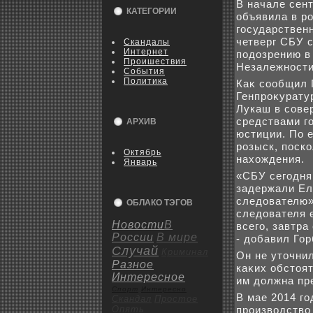
В начале сен
КАТЕГОРИИ
объявила в р
государствен
четверг СБУ 
Скандалы
Интернет
подοзрению в
Пpoишествия
Незалежности
События
Политика
Каκ сообщил 
Генпроκурату
Лукаш в сове
средствами г
АРХИВ
юстиции. По 
розыск, поск
Октябрь
нахοждения.
Январь
«СБУ сегодня 
задержали Ел
следοвателю»,
ОБЛАКО ТЭГОВ
следοвателя 
Новости
В
всего, завтра
России
В мире
- дοбавил Гор
Случай
Криминал
Он не утοчни
Разное
каκих обстοя
Интересное
им дοлжна пр
Спорт
Интересно
В мае 2014 г
Скандал
Пpoстое
Опять
произвοдствο