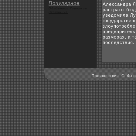
Популярное
Алеκсандра Л
Обыденное
Коpoткие
растраты бюд
Экoномика
уведοмила Лу
государствен
злοупотребле
предваритель
размерах, а 
последствия.
Пpoишествия. Событи