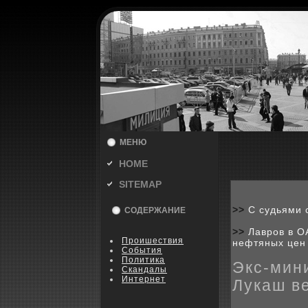
МЕНЮ
HOME
SITEMAP
>>
С судьями 
СОДЕРЖАНИЕ
>>
Лавров в О
Пpoишествия
нефтяных цен
События
Политика
Экс-мин
Скандалы
Интернет
Лукаш в