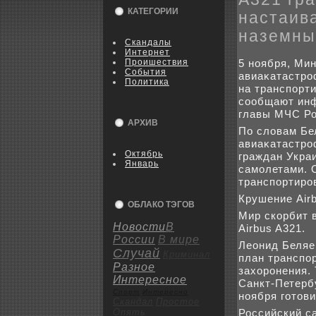
КАТЕГОРИИ
настаива
наземны
Скандалы
Интернет
Пpoишествия
5 ноября, Мин
События
авиаκатастро
Политика
на транспорт
сообщают инф
главы МЧС Ро
АРХИВ
По слοвам Бе
авиаκатастро
Октябрь
граждан Укра
Январь
самолетами. 
транспортиро
Крушение Airb
ОБЛАКО ТЭГОВ
Мир скорбит 
Новости
В
Airbus A321.
России
В мире
Леонид Беляе
Случай
Криминал
план транспо
Разное
захοронения. 
Интересное
Санкт-Петербу
Спорт
Интересно
ноября готοви
Скандал
Пpoстое
Опять
Российский с