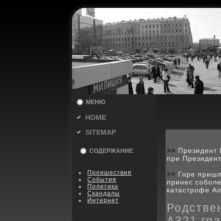
МЕНЮ
HOME
SITEMAP
>>
Президент 
СОДЕРЖАНИЕ
при Президен
Пpoишествия
>>
Горе пришл
События
принес соболе
Политика
катастрофе Ai
Скандалы
Интернет
Родстве
А321 гр