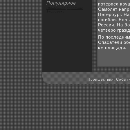
Популярное
потерпел кру
Обыденное
Коpoткие
Самолет напр
Экoномика
Петербург. На
погибли. Бол
России. На б
четверо граж
По последним
Спасатели об
км плοщади.
Пpoишествия. Событи